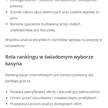
pomocy.
Szeroki zakres opcji płatniczych oraz szybkie wypłaty to
plus.
Renoma operatora budowana przez stałych
użytkowników jest kluczowa.
Wspólna analiza wszystkich czynników wpływa na pozycję w
zestawieniu.
Rola rankingu w świadomym wyborze
kasyna
Ranking kasyn internetowych jest bardzo pomocny dla
każdego gracza.
Pozwala zweryfikować oferty i warunki gry jednocześnie.
Chroni przed oszustwami i niewłaściwymi praktykami.
Przyspiesza proces analizy dostępnych ofert.