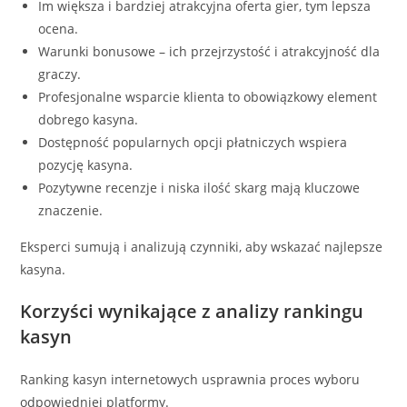
Im większa i bardziej atrakcyjna oferta gier, tym lepsza
ocena.
Warunki bonusowe – ich przejrzystość i atrakcyjność dla
graczy.
Profesjonalne wsparcie klienta to obowiązkowy element
dobrego kasyna.
Dostępność popularnych opcji płatniczych wspiera
pozycję kasyna.
Pozytywne recenzje i niska ilość skarg mają kluczowe
znaczenie.
Eksperci sumują i analizują czynniki, aby wskazać najlepsze
kasyna.
Korzyści wynikające z analizy rankingu
kasyn
Ranking kasyn internetowych usprawnia proces wyboru
odpowiedniej platformy.