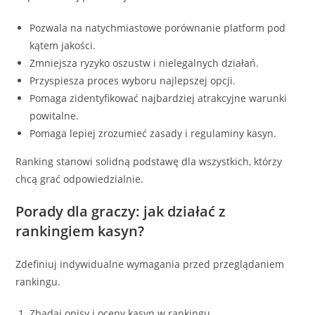
Pozwala na natychmiastowe porównanie platform pod
kątem jakości.
Zmniejsza ryzyko oszustw i nielegalnych działań.
Przyspiesza proces wyboru najlepszej opcji.
Pomaga zidentyfikować najbardziej atrakcyjne warunki
powitalne.
Pomaga lepiej zrozumieć zasady i regulaminy kasyn.
Ranking stanowi solidną podstawę dla wszystkich, którzy
chcą grać odpowiedzialnie.
Porady dla graczy: jak działać z
rankingiem kasyn?
Zdefiniuj indywidualne wymagania przed przeglądaniem
rankingu.
Zbadaj opisy i oceny kasyn w rankingu.