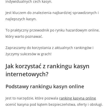
indywidualnych cech kasyn.
Jest kluczem do znalezienia najbardziej sprawdzonych i
najlepszych kasyn.
To praktyczny przewodnik po rynku hazardowym online,
który warto poznawać.
Zapraszamy do korzystania z aktualnych rankingów i
życzymy sukcesów w grach!
Jak korzystać z rankingu kasyn
internetowych?
Podstawy rankingu kasyn online
Jest to narzędzie, które pozwala
ranking kasyna online
ocenić kasyna pod kątem bezpieczeństwa, oferty i obsługi.