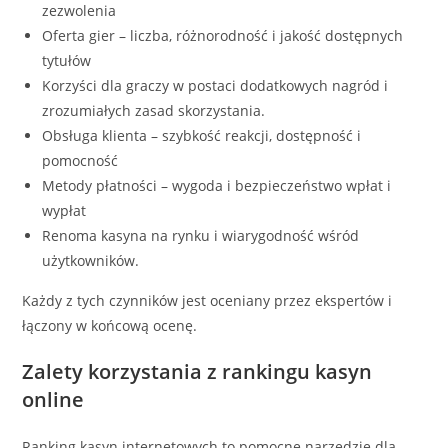
zezwolenia
Oferta gier – liczba, różnorodność i jakość dostępnych
tytułów
Korzyści dla graczy w postaci dodatkowych nagród i
zrozumiałych zasad skorzystania.
Obsługa klienta – szybkość reakcji, dostępność i
pomocność
Metody płatności – wygoda i bezpieczeństwo wpłat i
wypłat
Renoma kasyna na rynku i wiarygodność wśród
użytkowników.
Każdy z tych czynników jest oceniany przez ekspertów i
łączony w końcową ocenę.
Zalety korzystania z rankingu kasyn
online
Ranking kasyn internetowych to pomocne narzędzie dla