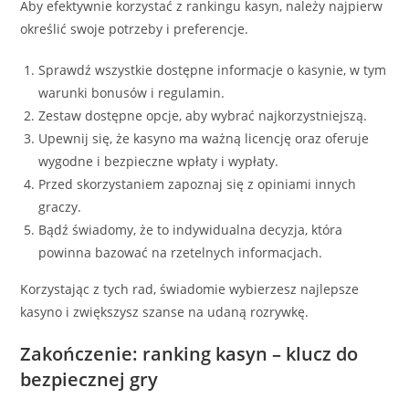
Aby efektywnie korzystać z rankingu kasyn, należy najpierw
określić swoje potrzeby i preferencje.
Sprawdź wszystkie dostępne informacje o kasynie, w tym
warunki bonusów i regulamin.
Zestaw dostępne opcje, aby wybrać najkorzystniejszą.
Upewnij się, że kasyno ma ważną licencję oraz oferuje
wygodne i bezpieczne wpłaty i wypłaty.
Przed skorzystaniem zapoznaj się z opiniami innych
graczy.
Bądź świadomy, że to indywidualna decyzja, która
powinna bazować na rzetelnych informacjach.
Korzystając z tych rad, świadomie wybierzesz najlepsze
kasyno i zwiększysz szanse na udaną rozrywkę.
Zakończenie: ranking kasyn – klucz do
bezpiecznej gry