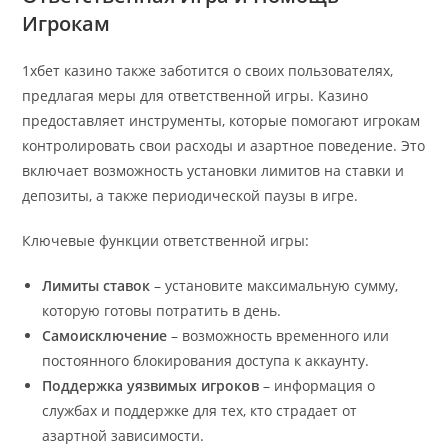
Игрокам
1хбет казино также заботится о своих пользователях,
предлагая меры для ответственной игры. Казино
предоставляет инструменты, которые помогают игрокам
контролировать свои расходы и азартное поведение. Это
включает возможность установки лимитов на ставки и
депозиты, а также периодической паузы в игре.
Ключевые функции ответственной игры:
Лимиты ставок
– установите максимальную сумму,
которую готовы потратить в день.
Самоисключение
– возможность временного или
постоянного блокирования доступа к аккаунту.
Поддержка уязвимых игроков
– информация о
службах и поддержке для тех, кто страдает от
азартной зависимости.