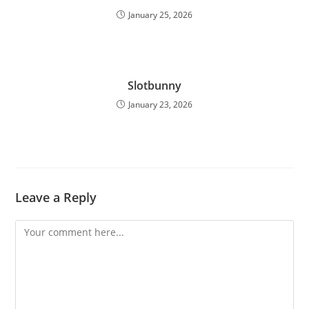
January 25, 2026
Slotbunny
January 23, 2026
Leave a Reply
Comment