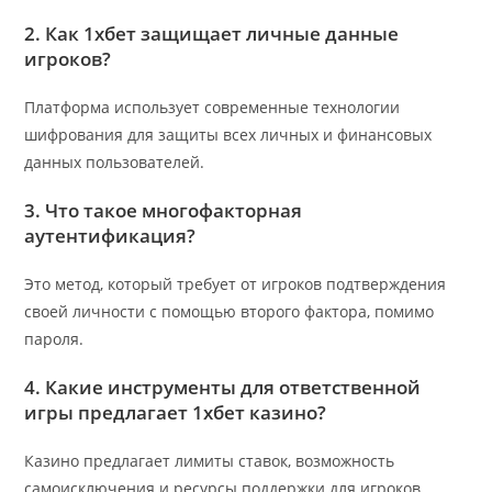
2. Как 1хбет защищает личные данные
игроков?
Платформа использует современные технологии
шифрования для защиты всех личных и финансовых
данных пользователей.
3. Что такое многофакторная
аутентификация?
Это метод, который требует от игроков подтверждения
своей личности с помощью второго фактора, помимо
пароля.
4. Какие инструменты для ответственной
игры предлагает 1хбет казино?
Казино предлагает лимиты ставок, возможность
самоисключения и ресурсы поддержки для игроков,