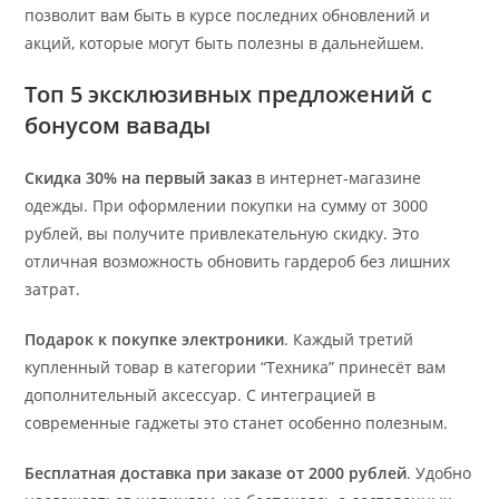
позволит вам быть в курсе последних обновлений и
акций, которые могут быть полезны в дальнейшем.
Топ 5 эксклюзивных предложений с
бонусом вавады
Скидка 30% на первый заказ
в интернет-магазине
одежды. При оформлении покупки на сумму от 3000
рублей, вы получите привлекательную скидку. Это
отличная возможность обновить гардероб без лишних
затрат.
Подарок к покупке электроники
. Каждый третий
купленный товар в категории “Техника” принесёт вам
дополнительный аксессуар. С интеграцией в
современные гаджеты это станет особенно полезным.
Бесплатная доставка при заказе от 2000 рублей
. Удобно