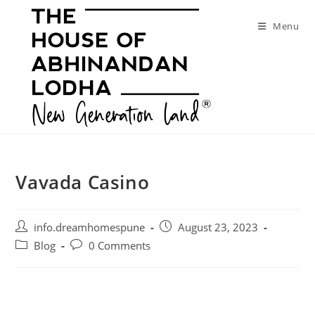
Skip
to
Menu
content
Vavada Casino
Post
Post
info.dreamhomespune
August 23, 2023
author:
published:
Post
Post
Blog
0 Comments
category:
comments: