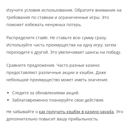
Изучите условия использования. Обратите внимание на
требования по ставкам и ограниченные игры. Это
поможет избежать ненужных потерь.
Распределите ставki. Не ставьте всю сумму сразу.
Используйте часть преимущества на одну игру, затем
переходите к другой. Это увеличивает шансы на победу.
Сравните предложения. Часто разные казино
предоставляют различные акции и кэшбэк. Даже
небольшое преимущество может иметь значение.
Следите за обновлениями акций.
Заблаговременно планируйте свои действия.
Не забывайте о
как получить кэшбэк в казино vavada
. Это
дополнительно повысит вашу прибыльность.