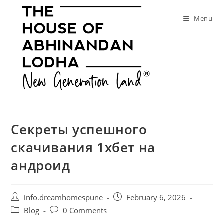
Skip
to
Menu
content
Секреты успешного
скачивания 1хбет на
андроид
Post
Post
info.dreamhomespune
February 6, 2026
author:
published:
Post
Post
Blog
0 Comments
category:
comments: