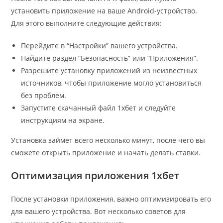
установить приложение на ваше Android-устройство.
Для этого выполните следующие действия:
Перейдите в “Настройки” вашего устройства.
Найдите раздел “Безопасность” или “Приложения”.
Разрешите установку приложений из неизвестных
источников, чтобы приложение могло установиться
без проблем.
Запустите скачанный файл 1хбет и следуйте
инструкциям на экране.
Установка займет всего несколько минут, после чего вы
сможете открыть приложение и начать делать ставки.
Оптимизация приложения 1хбет
После установки приложения, важно оптимизировать его
для вашего устройства. Вот несколько советов для