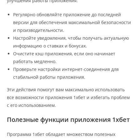
улучшения работы приложения:
Регулярно обновляйте приложение до последней
версии для обеспечения максимальной безопасности
и производительности.
Настройте уведомления, чтобы получать актуальную
информацию о ставках и бонусах.
Очистите кэш приложения, если оно начинает
работать медленно.
Проверьте настройки интернет-соединения для
стабильной работы приложения.
Эти действия помогут вам максимально использовать
все возможности приложения 1хбет и избегать проблем
с его использованием.
Полезные функции приложения 1хбет
Программа 1хбет обладает множеством полезных