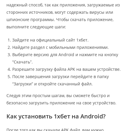
надежный способ, так как приложения, загружаемые из
сторонних источников, могут содержать вирусы или
шпионские программы. Чтобы скачать приложение,
выполните следующие шаги:
Зайдите на официальный сайт 1хбет.
Найдите раздел с мобильными приложениями.
Выберите версию для Android и нажмите на кнопку
“Скачать”.
Разрешите загрузку файла APK на вашем устройстве.
После завершения загрузки перейдите в папку
“Загрузки” и откройте скачанный файл.
Следуя этим простым шагам, вы сможете быстро и
безопасно загрузить приложение на свое устройство.
Как установить 1хбет на Android?
После того как вы скачали APK файл, вам нужно