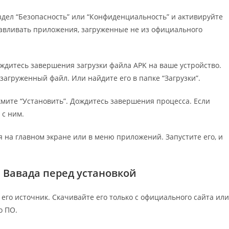
здел “Безопасность” или “Конфиденциальность” и активируйте
навливать приложения, загруженные не из официального
ождитесь завершения загрузки файла APK на ваше устройство.
загруженный файл. Или найдите его в папке “Загрузки”.
жмите “Установить”. Дождитесь завершения процесса. Если
 с ним.
 на главном экране или в меню приложений. Запустите его, и
 Вавада перед установкой
его источник. Скачивайте его только с официального сайта или
о ПО.