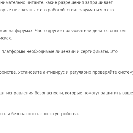
внимательно читайте, какие разрешения запрашивает
орые не связаны с его работой, стоит задуматься о его
ния на форумах. Часто другие пользователи делятся опытом
исках.
 у платформы необходимые лицензии и сертификаты. Это
ройстве. Установите антивирус и регулярно проверяйте систем
т исправления безопасности, которые помогут защитить ваше
ть и безопасность своего устройства.