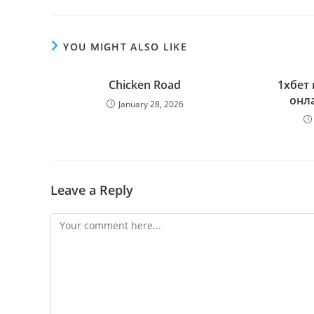
YOU MIGHT ALSO LIKE
Chicken Road
1хбет
онл
January 28, 2026
Leave a Reply
Comment