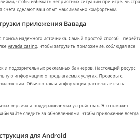
овиями, чтобы избежать неприятных ситуаций при игре. Быстр
я счета сделают ваш опыт максимально комфортным.
агрузки приложения Вавада
с поиска надежного источника. Самый простой способ – перейт
ылке
vavada casino
, чтобы загрузить приложение, соблюдая все
ок и подозрительных рекламных баннеров. Настоящий ресурс
альную информацию о предлагаемых услугах. Проверьте,
приложении. Обычно такая информация располагается на
ьных версиях и поддерживаемых устройствах. Это поможет
забывайте следить за обновлениями, чтобы приложение всегда
струкция для Android