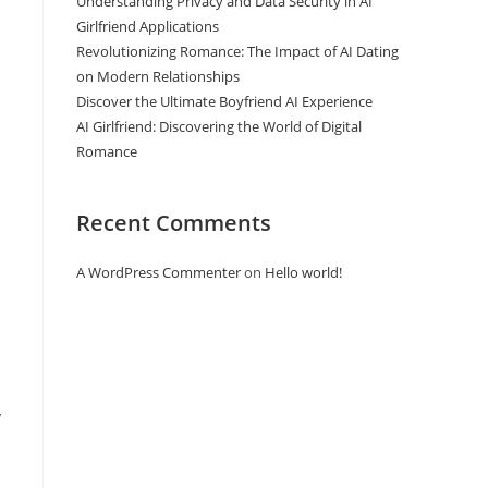
Understanding Privacy and Data Security in AI
Girlfriend Applications
Revolutionizing Romance: The Impact of AI Dating
on Modern Relationships
Discover the Ultimate Boyfriend AI Experience
AI Girlfriend: Discovering the World of Digital
Romance
Recent Comments
A WordPress Commenter
on
Hello world!
у