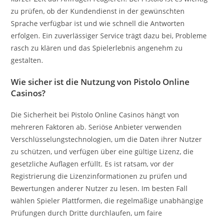
zu prüfen, ob der Kundendienst in der gewünschten
Sprache verfügbar ist und wie schnell die Antworten
erfolgen. Ein zuverlässiger Service trägt dazu bei, Probleme
rasch zu klären und das Spielerlebnis angenehm zu
gestalten.
Wie sicher ist die Nutzung von Pistolo Online
Casinos?
Die Sicherheit bei Pistolo Online Casinos hängt von
mehreren Faktoren ab. Seriöse Anbieter verwenden
Verschlüsselungstechnologien, um die Daten ihrer Nutzer
zu schützen, und verfügen über eine gültige Lizenz, die
gesetzliche Auflagen erfüllt. Es ist ratsam, vor der
Registrierung die Lizenzinformationen zu prüfen und
Bewertungen anderer Nutzer zu lesen. Im besten Fall
wählen Spieler Plattformen, die regelmäßige unabhängige
Prüfungen durch Dritte durchlaufen, um faire