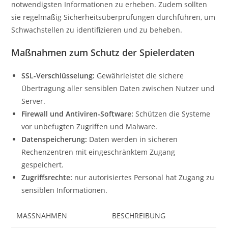
notwendigsten Informationen zu erheben. Zudem sollten
sie regelmäßig Sicherheitsüberprüfungen durchführen, um
Schwachstellen zu identifizieren und zu beheben.
Maßnahmen zum Schutz der Spielerdaten
SSL-Verschlüsselung:
Gewährleistet die sichere
Übertragung aller sensiblen Daten zwischen Nutzer und
Server.
Firewall und Antiviren-Software:
Schützen die Systeme
vor unbefugten Zugriffen und Malware.
Datenspeicherung:
Daten werden in sicheren
Rechenzentren mit eingeschränktem Zugang
gespeichert.
Zugriffsrechte:
nur autorisiertes Personal hat Zugang zu
sensiblen Informationen.
MASSNAHMEN
BESCHREIBUNG