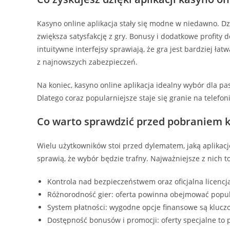
Kasyno online aplikacja stały się modne w niedawno. D
zwiększa satysfakcję z gry. Bonusy i dodatkowe profity 
intuitywne interfejsy sprawiają, że gra jest bardziej ł
z najnowszych zabezpieczeń.
Na koniec, kasyno online aplikacja idealny wybór dla p
Dlatego coraz popularniejsze staje się granie na telefoni
Co warto sprawdzić przed pobraniem ka
Wielu użytkowników stoi przed dylematem, jaką aplikację
sprawią, że wybór będzie trafny. Najważniejsze z nich to
Kontrola nad bezpieczeństwem oraz oficjalna licenc
Różnorodność gier: oferta powinna obejmować popular
System płatności: wygodne opcje finansowe są klucz
Dostępność bonusów i promocji: oferty specjalne to p