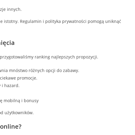
zje innych.
ie istotny. Regulamin i polityka prywatności pomogą uniknąć
ięcia
 przygotowaliśmy ranking najlepszych propozycji.
ewnia mnóstwo różnych opcji do zabawy.
i ciekawe promocje.
y i hazard.
mę mobilną i bonusy
ród użytkowników.
 online?