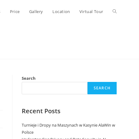
Toggle
s
Price
Gallery
Location
Virtual Tour
website
search
Search
SEARCH
Recent Posts
Turnieje i Dropy na Maszynach w Kasynie AlaWin w
Polsce