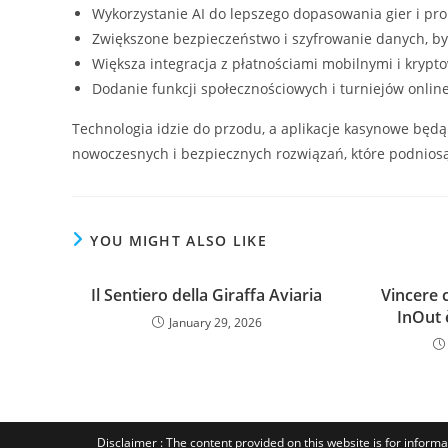
Wykorzystanie AI do lepszego dopasowania gier i pr
Zwiększone bezpieczeństwo i szyfrowanie danych, by
Większa integracja z płatnościami mobilnymi i krypt
Dodanie funkcji społecznościowych i turniejów onlin
Technologia idzie do przodu, a aplikacje kasynowe będ
nowoczesnych i bezpiecznych rozwiązań, które podniosą 
YOU MIGHT ALSO LIKE
Il Sentiero della Giraffa Aviaria
Vincere 
InOut 
January 29, 2026
Disclaimer : The content provided on this website is for informa