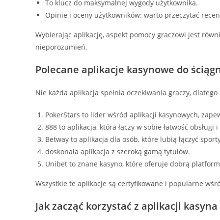
To klucz do maksymalnej wygody użytkownika.
Opinie i oceny użytkowników: warto przeczytać recen
Wybierając aplikację, aspekt pomocy graczowi jest równ
nieporozumień.
Polecane aplikacje kasynowe do ściągn
Nie każda aplikacja spełnia oczekiwania graczy, dlatego
PokerStars to lider wśród aplikacji kasynowych, zap
888 to aplikacja, która łączy w sobie łatwość obsługi 
Betway to aplikacja dla osób, które lubią łączyć sport
doskonała aplikacja z szeroką gamą tytułów.
Unibet to znane kasyno, które oferuje dobrą platfor
Wszystkie te aplikacje są certyfikowane i popularne wś
Jak zacząć korzystać z aplikacji kasyna