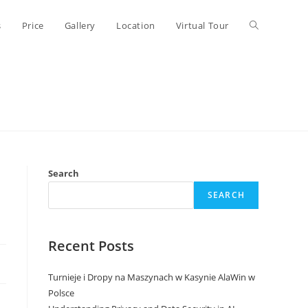
Toggle
s
Price
Gallery
Location
Virtual Tour
website
search
Search
SEARCH
Recent Posts
Turnieje i Dropy na Maszynach w Kasynie AlaWin w
Polsce