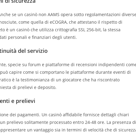
ni di sicurezza
i. Anche se un casinò non AAMS opera sotto regolamentazioni diverse
onosciute, come quella di eCOGRA, che attestano il rispetto di
 è un casinò che utilizza crittografia SSL 256-bit, la stessa
ati personali e finanziari degli utenti.
inuità del servizio
ante, specie su forum e piattaforme di recensioni indipendenti com
i può capire come si comportano le piattaforme durante eventi di
atico è la testimonianza di un giocatore che ha riscontrato
hiesta di prelievi e deposito.
enti e prelievi
ione dei pagamenti. Un casinò affidabile fornisce dettagli chiari
 un prelievo solitamente processato entro 24-48 ore. La presenza d
appresentare un vantaggio sia in termini di velocità che di sicurezz