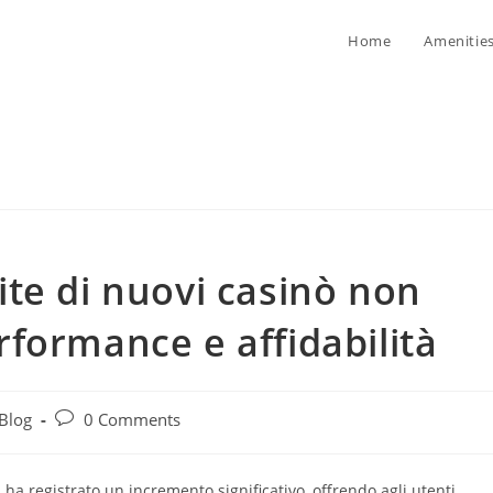
Home
Amenitie
te di nuovi casinò non
formance e affidabilità
Post
Blog
0 Comments
gory:
comments:
ha registrato un incremento significativo, offrendo agli utenti