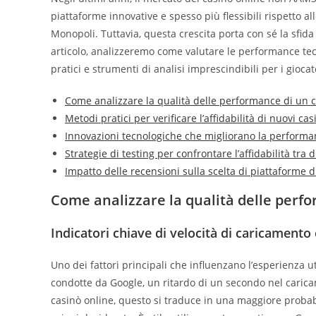
piattaforme innovative e spesso più flessibili rispetto a
Monopoli. Tuttavia, questa crescita porta con sé la sfida
articolo, analizzeremo come valutare le performance tec
pratici e strumenti di analisi imprescindibili per i giocat
Come analizzare la qualità delle performance di un
Metodi pratici per verificare l’affidabilità di nuovi ca
Innovazioni tecnologiche che migliorano la perform
Strategie di testing per confrontare l’affidabilità tra
Impatto delle recensioni sulla scelta di piattaforme di
Come analizzare la qualità delle perf
Indicatori chiave di velocità di caricamento 
Uno dei fattori principali che influenzano l’esperienza u
condotte da Google, un ritardo di un secondo nel carica
casinò online, questo si traduce in una maggiore probab