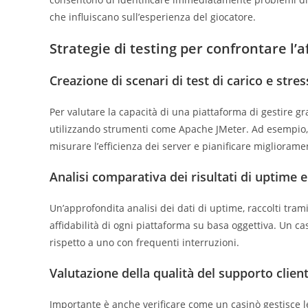
che influiscano sull’esperienza del giocatore.
Strategie di testing per confrontare l’a
Creazione di scenari di test di carico e stres
Per valutare la capacità di una piattaforma di gestire gra
utilizzando strumenti come Apache JMeter. Ad esempio,
misurare l’efficienza dei server e pianificare miglioramen
Analisi comparativa dei risultati di uptime
Un’approfondita analisi dei dati di uptime, raccolti tra
affidabilità di ogni piattaforma su basa oggettiva. Un c
rispetto a uno con frequenti interruzioni.
Valutazione della qualità del supporto clien
Importante è anche verificare come un casinò gestisce le 