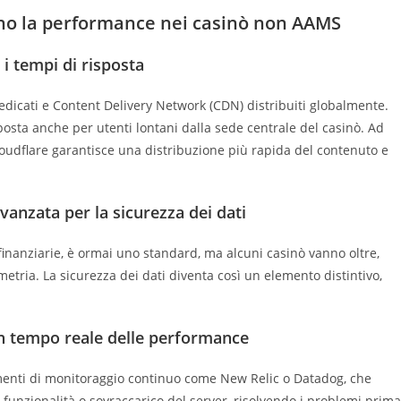
ano la performance nei casinò non AAMS
 i tempi di risposta
edicati e Content Delivery Network (CDN) distribuiti globalmente.
sposta anche per utenti lontani dalla sede centrale del casinò. Ad
oudflare garantisce una distribuzione più rapida del contenuto e
vanzata per la sicurezza dei dati
 finanziarie, è ormai uno standard, ma alcuni casinò vanno oltre,
etria. La sicurezza dei dati diventa così un elemento distintivo,
in tempo reale delle performance
umenti di monitoraggio continuo come New Relic o Datadog, che
unzionalità o sovraccarico del server, risolvendo i problemi prima