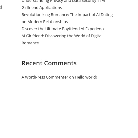
Understanding Privacy and Data Security in AI
ei
Girlfriend Applications
Revolutionizing Romance: The Impact of AI Dating
on Modern Relationships
i
Discover the Ultimate Boyfriend AI Experience
AI Girlfriend: Discovering the World of Digital
Romance
Recent Comments
A WordPress Commenter
on
Hello world!