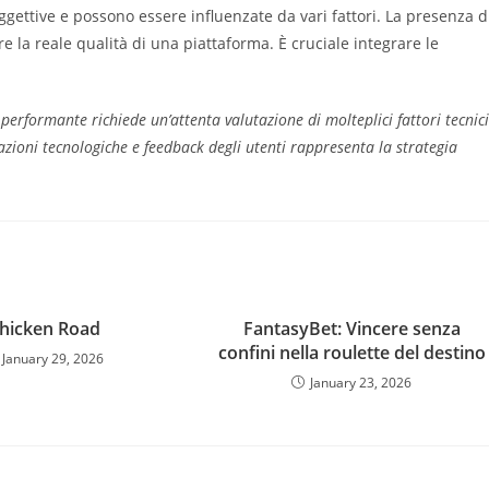
gettive e possono essere influenzate da vari fattori. La presenza d
e la reale qualità di una piattaforma. È cruciale integrare le
performante richiede un’attenta valutazione di molteplici fattori tecnici
azioni tecnologiche e feedback degli utenti rappresenta la strategia
hicken Road
FantasyBet: Vincere senza
confini nella roulette del destino
January 29, 2026
January 23, 2026