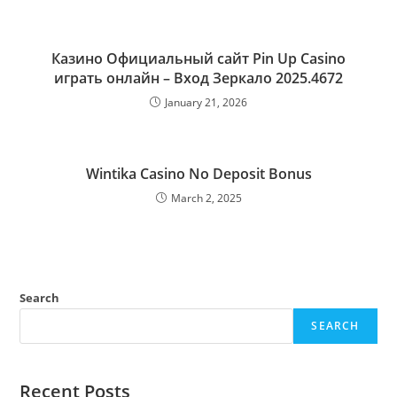
Казино Официальный сайт Pin Up Casino
играть онлайн – Вход Зеркало 2025.4672
January 21, 2026
Wintika Casino No Deposit Bonus
March 2, 2025
Search
SEARCH
Recent Posts