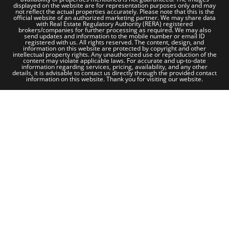
displayed on the website are for representation purposes only and may
not reflect the actual properties accurately. Please note that this is the
official website of an authorized marketing partner. We may share data
with Real Estate Regulatory Authority (RERA) registered
brokers/companies for further processing as required. We may also
send updates and information to the mobile number or email ID
registered with us. All rights reserved. The content, design, and
information on this website are protected by copyright and other
intellectual property rights. Any unauthorized use or reproduction of the
content may violate applicable laws. For accurate and up-to-date
information regarding services, pricing, availability, and any other
details, it is advisable to contact us directly through the provided contact
information on this website. Thank you for visiting our website.