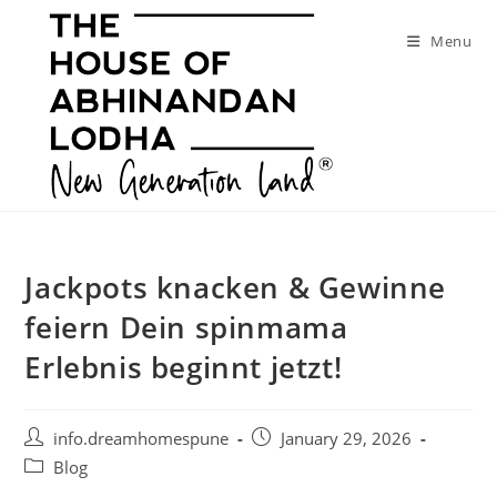
Skip
to
Menu
content
Jackpots knacken & Gewinne
feiern Dein spinmama
Erlebnis beginnt jetzt!
Post
Post
info.dreamhomespune
January 29, 2026
author:
published:
Post
Blog
category: