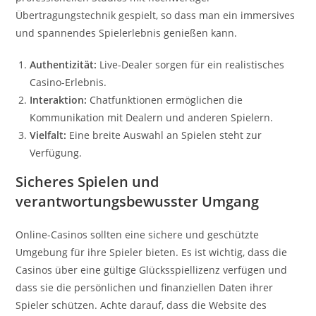
Übertragungstechnik gespielt, so dass man ein immersives
und spannendes Spielerlebnis genießen kann.
Authentizität:
Live-Dealer sorgen für ein realistisches
Casino-Erlebnis.
Interaktion:
Chatfunktionen ermöglichen die
Kommunikation mit Dealern und anderen Spielern.
Vielfalt:
Eine breite Auswahl an Spielen steht zur
Verfügung.
Sicheres Spielen und
verantwortungsbewusster Umgang
Online-Casinos sollten eine sichere und geschützte
Umgebung für ihre Spieler bieten. Es ist wichtig, dass die
Casinos über eine gültige Glücksspiellizenz verfügen und
dass sie die persönlichen und finanziellen Daten ihrer
Spieler schützen. Achte darauf, dass die Website des