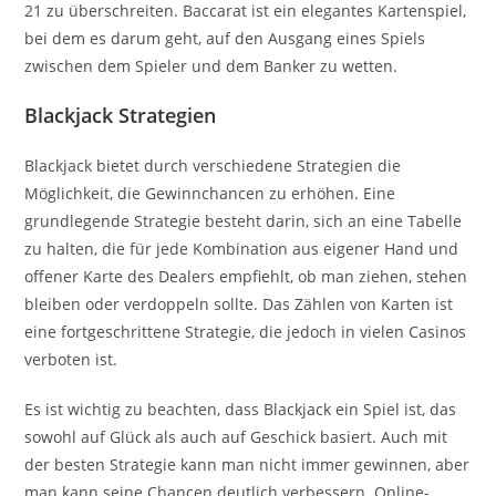
21 zu überschreiten. Baccarat ist ein elegantes Kartenspiel,
bei dem es darum geht, auf den Ausgang eines Spiels
zwischen dem Spieler und dem Banker zu wetten.
Blackjack Strategien
Blackjack bietet durch verschiedene Strategien die
Möglichkeit, die Gewinnchancen zu erhöhen. Eine
grundlegende Strategie besteht darin, sich an eine Tabelle
zu halten, die für jede Kombination aus eigener Hand und
offener Karte des Dealers empfiehlt, ob man ziehen, stehen
bleiben oder verdoppeln sollte. Das Zählen von Karten ist
eine fortgeschrittene Strategie, die jedoch in vielen Casinos
verboten ist.
Es ist wichtig zu beachten, dass Blackjack ein Spiel ist, das
sowohl auf Glück als auch auf Geschick basiert. Auch mit
der besten Strategie kann man nicht immer gewinnen, aber
man kann seine Chancen deutlich verbessern. Online-