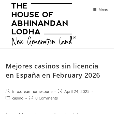
Skip
to
Menu
content
Mejores casinos sin licencia
en España en February 2026
Post
Post
info.dreamhomespune
April 24, 2025
author:
published:
Post
Post
casino
0 Comments
category:
comments: