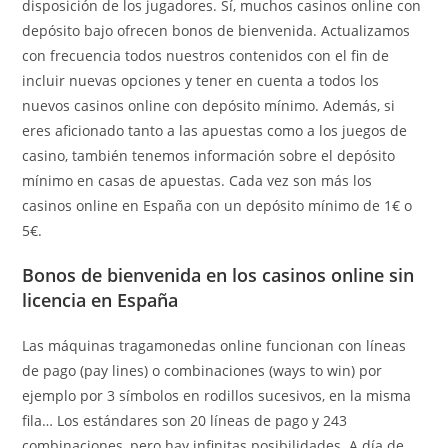
disposición de los jugadores. Sí, muchos casinos online con
depósito bajo ofrecen bonos de bienvenida. Actualizamos
con frecuencia todos nuestros contenidos con el fin de
incluir nuevas opciones y tener en cuenta a todos los
nuevos casinos online con depósito mínimo. Además, si
eres aficionado tanto a las apuestas como a los juegos de
casino, también tenemos información sobre el depósito
mínimo en casas de apuestas. Cada vez son más los
casinos online en España con un depósito mínimo de 1€ o
5€.
Bonos de bienvenida en los casinos online sin
licencia en España
Las máquinas tragamonedas online funcionan con líneas
de pago (pay lines) o combinaciones (ways to win) por
ejemplo por 3 símbolos en rodillos sucesivos, en la misma
fila… Los estándares son 20 líneas de pago y 243
combinaciones, pero hay infinitas posibilidades. A día de