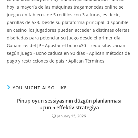
hoy la mayoría de las máquinas tragamonedas online se
juegan en tableros de 5 rodillos con 3 alturas, es decir,
parrillas de 5×3. Desde su plataforma principal, disponible
en casino, los jugadores pueden acceder a distintas ofertas
diseñadas para potenciar su juego desde el primer día.
Ganancias del JP • Apostar el bono x30 – requisitos varían
según juego • Bono caduca en 90 días • Aplican métodos de
pago y restricciones de país • Aplican Términos
YOU MIGHT ALSO LIKE
Pinup oyun sessiyasının düzgün planlanması
üçün 5 effektiv strategiya
January 15, 2026