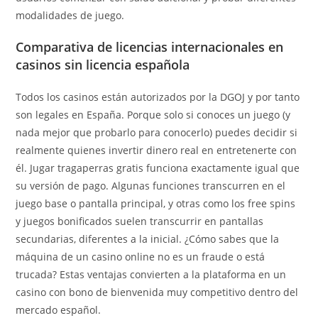
modalidades de juego.
Comparativa de licencias internacionales en
casinos sin licencia española
Todos los casinos están autorizados por la DGOJ y por tanto
son legales en España. Porque solo si conoces un juego (y
nada mejor que probarlo para conocerlo) puedes decidir si
realmente quienes invertir dinero real en entretenerte con
él. Jugar tragaperras gratis funciona exactamente igual que
su versión de pago. Algunas funciones transcurren en el
juego base o pantalla principal, y otras como los free spins
y juegos bonificados suelen transcurrir en pantallas
secundarias, diferentes a la inicial. ¿Cómo sabes que la
máquina de un casino online no es un fraude o está
trucada? Estas ventajas convierten a la plataforma en un
casino con bono de bienvenida muy competitivo dentro del
mercado español.