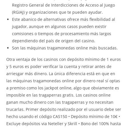
Registro General de Interdicciones de Acceso al Juego
(RGIAJ) y organizaciones que te pueden ayudar.
Este abanico de alternativas ofrece más flexibilidad al
jugador, aunque en algunos casos pueden existir
comisiones o tiempos de procesamiento más largos
dependiendo del país de origen del casino.
Son las máquinas tragamonedas online más buscadas.
Otra ventaja de los casinos con depósito mínimo de 1 euros
y 5 euros es poder verificar la cuenta y retirar antes de
arriesgar más dinero. La única diferencia está en que en
las máquinas tragamonedas online por dinero real sí optas
a premiso como los jackpot online, algo que obviamente es
imposible en las tragaperras gratis. Los casinos online
ganan mucho dinero con las tragaperras y no necesitan
trucarlas. Primer depósito realizado por el usuario debe ser
hecho usando el código CAS150 • Depósito mínimo de 10€ •
Excluye depósitos via Neteller y Skrill • Bono del 100% hasta