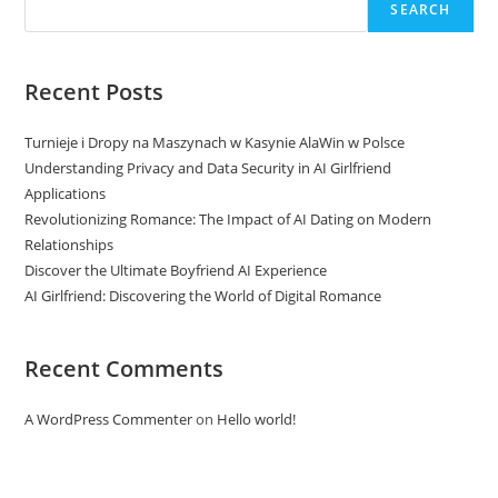
SEARCH
Recent Posts
Turnieje i Dropy na Maszynach w Kasynie AlaWin w Polsce
Understanding Privacy and Data Security in AI Girlfriend
Applications
Revolutionizing Romance: The Impact of AI Dating on Modern
Relationships
Discover the Ultimate Boyfriend AI Experience
AI Girlfriend: Discovering the World of Digital Romance
Recent Comments
A WordPress Commenter
on
Hello world!