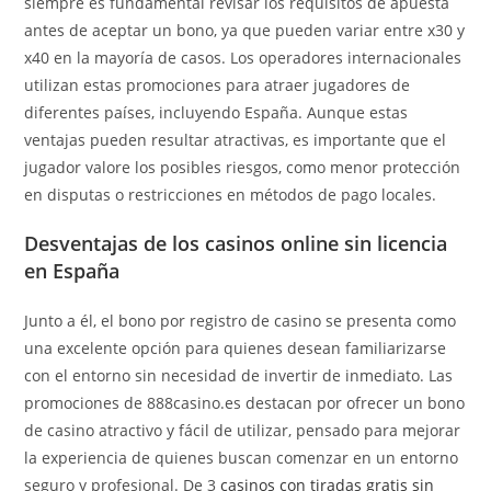
siempre es fundamental revisar los requisitos de apuesta
antes de aceptar un bono, ya que pueden variar entre x30 y
x40 en la mayoría de casos. Los operadores internacionales
utilizan estas promociones para atraer jugadores de
diferentes países, incluyendo España. Aunque estas
ventajas pueden resultar atractivas, es importante que el
jugador valore los posibles riesgos, como menor protección
en disputas o restricciones en métodos de pago locales.
Desventajas de los casinos online sin licencia
en España
Junto a él, el bono por registro de casino se presenta como
una excelente opción para quienes desean familiarizarse
con el entorno sin necesidad de invertir de inmediato. Las
promociones de 888casino.es destacan por ofrecer un bono
de casino atractivo y fácil de utilizar, pensado para mejorar
la experiencia de quienes buscan comenzar en un entorno
seguro y profesional. De 3
casinos con tiradas gratis sin