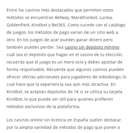
Entre los casinos más destacados que permiten estos
métodos se encuentran Betway, Marathonbet, Luckia,
GoldenPark, Kirolbet y Bet365. Como sucede con el catálogo
de juegos, los métodos de pago varían de un sitio web a
otro. En los juegos de azar puedes ganar dinero pero
también puedes perder. Sea
casino sin depósito mínimo
cuál sea el depósito que hagas en el casino de tu elección,
recuerda que el juego es un mero ocio y debes apostar de
forma responsable. Recuerda que algunos casinos pueden
ofrecer ofertas adicionales para jugadores de videobingo, lo
cual hace que la experiencia sea aún más atractiva. En
Kirolbet, se aceptan depósitos de 1€ si se utiliza su tarjeta
Kirolbet, lo que puede ser útil para quienes prefieren
métodos exclusivos de la plataforma.
Los casinos online sin licencia en España suelen destacar
por la amplia variedad de métodos de pago que ponen a