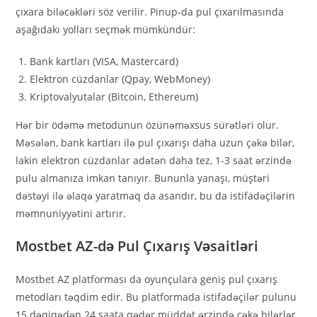
çıxara biləcəkləri söz verilir. Pinup-da pul çıxarılmasında
aşağıdakı yolları seçmək mümkündür:
Bank kartları (VISA, Mastercard)
Elektron cüzdanlar (Qpay, WebMoney)
Kriptovalyutalar (Bitcoin, Ethereum)
Hər bir ödəmə metodunun özünəməxsus sürətləri olur.
Məsələn, bank kartları ilə pul çıxarışı daha uzun çəkə bilər,
lakin elektron cüzdanlar adətən daha tez, 1-3 saat ərzində
pulu almanıza imkan tanıyır. Bununla yanaşı, müştəri
dəstəyi ilə əlaqə yaratmaq da asandır, bu da istifadəçilərin
məmnuniyyətini artırır.
Mostbet AZ-də Pul Çıxarış Vəsaitləri
Mostbet AZ platforması da oyunçulara geniş pul çıxarış
metodları təqdim edir. Bu platformada istifadəçilər pulunu
15 dəqiqədən 24 saata qədər müddət ərzində çəkə bilərlər.