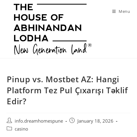
Skip
to
Menu
content
Pinup vs. Mostbet AZ: Hangi
Platform Tez Pul Çıxarışı Təklif
Edir?
Post
Post
info.dreamhomespune
January 18, 2026
author:
published:
Post
casino
category: