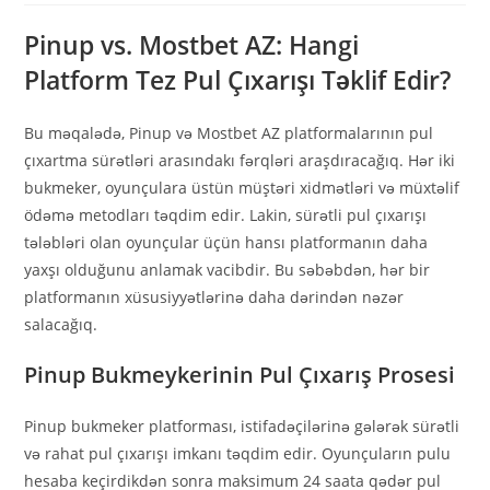
Pinup vs. Mostbet AZ: Hangi
Platform Tez Pul Çıxarışı Təklif Edir?
Bu məqalədə, Pinup və Mostbet AZ platformalarının pul
çıxartma sürətləri arasındakı fərqləri araşdıracağıq. Hər iki
bukmeker, oyunçulara üstün müştəri xidmətləri və müxtəlif
ödəmə metodları təqdim edir. Lakin, sürətli pul çıxarışı
tələbləri olan oyunçular üçün hansı platformanın daha
yaxşı olduğunu anlamak vacibdir. Bu səbəbdən, hər bir
platformanın xüsusiyyətlərinə daha dərindən nəzər
salacağıq.
Pinup Bukmeykerinin Pul Çıxarış Prosesi
Pinup bukmeker platforması, istifadəçilərinə gələrək sürətli
və rahat pul çıxarışı imkanı təqdim edir. Oyunçuların pulu
hesaba keçirdikdən sonra maksimum 24 saata qədər pul