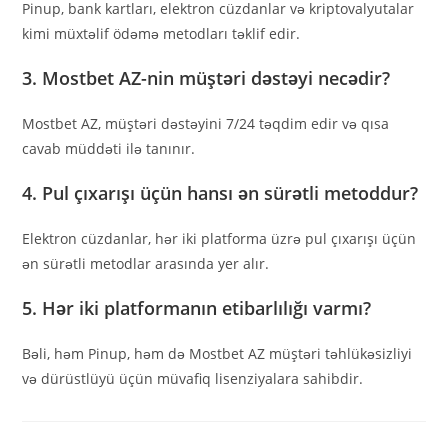
Pinup, bank kartları, elektron cüzdanlar və kriptovalyutalar
kimi müxtəlif ödəmə metodları təklif edir.
3. Mostbet AZ-nin müştəri dəstəyi necədir?
Mostbet AZ, müştəri dəstəyini 7/24 təqdim edir və qısa
cavab müddəti ilə tanınır.
4. Pul çıxarışı üçün hansı ən sürətli metoddur?
Elektron cüzdanlar, hər iki platforma üzrə pul çıxarışı üçün
ən sürətli metodlar arasında yer alır.
5. Hər iki platformanın etibarlılığı varmı?
Bəli, həm Pinup, həm də Mostbet AZ müştəri təhlükəsizliyi
və dürüstlüyü üçün müvafiq lisenziyalara sahibdir.