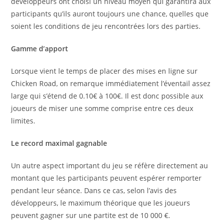
développeurs ont choisi un niveau moyen qui garantira aux
participants qu’ils auront toujours une chance, quelles que
soient les conditions de jeu rencontrées lors des parties.
Gamme d’apport
Lorsque vient le temps de placer des mises en ligne sur
Chicken Road, on remarque immédiatement l’éventail assez
large qui s’étend de 0.10€ à 100€. Il est donc possible aux
joueurs de miser une somme comprise entre ces deux
limites.
Le record maximal gagnable
Un autre aspect important du jeu se réfère directement au
montant que les participants peuvent espérer remporter
pendant leur séance. Dans ce cas, selon l’avis des
développeurs, le maximum théorique que les joueurs
peuvent gagner sur une partite est de 10 000 €.