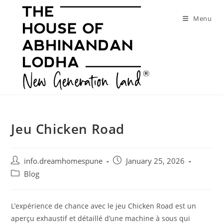
Skip
to
Menu
content
Jeu Chicken Road
Post
Post
info.dreamhomespune
January 25, 2026
author:
published:
Post
Blog
category:
L’expérience de chance avec le jeu Chicken Road est un
aperçu exhaustif et détaillé d’une machine à sous qui