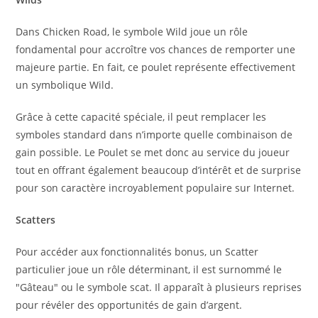
Dans Chicken Road, le symbole Wild joue un rôle
fondamental pour accroître vos chances de remporter une
majeure partie. En fait, ce poulet représente effectivement
un symbolique Wild.
Grâce à cette capacité spéciale, il peut remplacer les
symboles standard dans n’importe quelle combinaison de
gain possible. Le Poulet se met donc au service du joueur
tout en offrant également beaucoup d’intérêt et de surprise
pour son caractère incroyablement populaire sur Internet.
Scatters
Pour accéder aux fonctionnalités bonus, un Scatter
particulier joue un rôle déterminant, il est surnommé le
"Gâteau" ou le symbole scat. Il apparaît à plusieurs reprises
pour révéler des opportunités de gain d’argent.