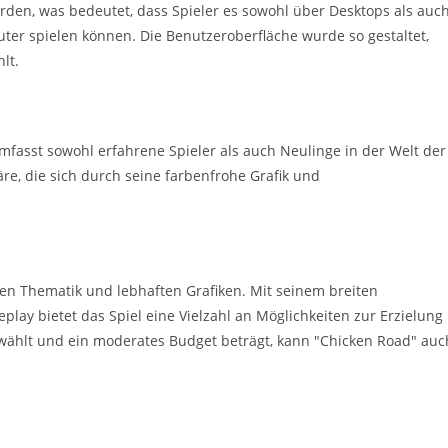
rden, was bedeutet, dass Spieler es sowohl über Desktops als auc
er spielen können. Die Benutzeroberfläche wurde so gestaltet,
lt.
 umfasst sowohl erfahrene Spieler als auch Neulinge in der Welt der
re, die sich durch seine farbenfrohe Grafik und
chen Thematik und lebhaften Grafiken. Mit seinem breiten
y bietet das Spiel eine Vielzahl an Möglichkeiten zur Erzielung
wählt und ein moderates Budget beträgt, kann "Chicken Road" auc