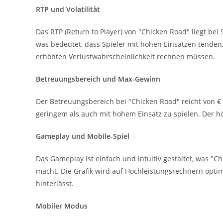
RTP und Volatilität
Das RTP (Return to Player) von "Chicken Road" liegt bei 9
was bedeutet, dass Spieler mit hohen Einsätzen tenden
erhöhten Verlustwahrscheinlichkeit rechnen müssen.
Betreuungsbereich und Max-Gewinn
Der Betreuungsbereich bei "Chicken Road" reicht von € 0
geringem als auch mit hohem Einsatz zu spielen. Der h
Gameplay und Mobile-Spiel
Das Gameplay ist einfach und intuitiv gestaltet, was "
macht. Die Grafik wird auf Hochleistungsrechnern optim
hinterlässt.
Mobiler Modus