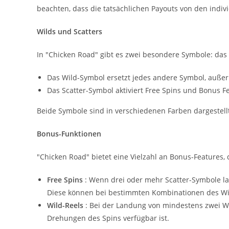
beachten, dass die tatsächlichen Payouts von den indiv
Wilds und Scatters
In "Chicken Road" gibt es zwei besondere Symbole: das
Das Wild-Symbol ersetzt jedes andere Symbol, außer
Das Scatter-Symbol aktiviert Free Spins und Bonus F
Beide Symbole sind in verschiedenen Farben dargestell
Bonus-Funktionen
"Chicken Road" bietet eine Vielzahl an Bonus-Features, 
Free Spins
: Wenn drei oder mehr Scatter-Symbole l
Diese können bei bestimmten Kombinationen des Wi
Wild-Reels
: Bei der Landung von mindestens zwei Wil
Drehungen des Spins verfügbar ist.