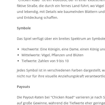
fiktive Straße, die durch ein fernes Land führt, wo Vögel
und lebendig, mit Details wie baumelnden Blättern und
und Entdeckung schaffen.
Symbole
Das Spiel verfügt über ein breites Spektrum an Symbole
Hochwerte: Eine Königin, eine Dame, einen König un
Mittelwerte: Vögel, Pflanzen und Blüten
Tiefwerte: Zahlen von 9 bis 10
Jedes Symbol ist in verschiedenen Farben dargestellt, 
nicht nur für ihre visuelle Anziehungskraft verantwort
Payouts
Die Payout-Raten bei "Chicken Road" variieren je nach
auf große Gewinne, während die Tiefwerte eher geringe