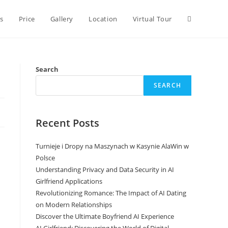
Toggle
s
Price
Gallery
Location
Virtual Tour
website
Search
SEARCH
search
Recent Posts
Turnieje i Dropy na Maszynach w Kasynie AlaWin w
Polsce
Understanding Privacy and Data Security in AI
Girlfriend Applications
Revolutionizing Romance: The Impact of AI Dating
on Modern Relationships
Discover the Ultimate Boyfriend AI Experience