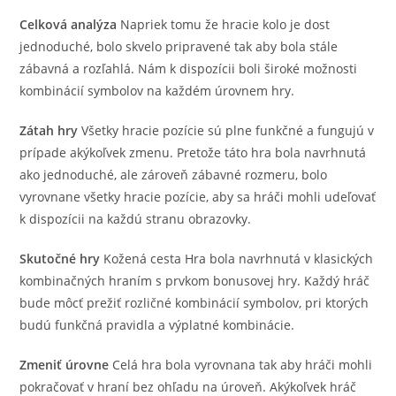
Celková analýza
Napriek tomu že hracie kolo je dost
jednoduché, bolo skvelo pripravené tak aby bola stále
zábavná a rozľahlá. Nám k dispozícii boli široké možnosti
kombinácií symbolov na každém úrovnem hry.
Zátah hry
Všetky hracie pozície sú plne funkčné a fungujú v
prípade akýkoľvek zmenu. Pretože táto hra bola navrhnutá
ako jednoduché, ale zároveň zábavné rozmeru, bolo
vyrovnane všetky hracie pozície, aby sa hráči mohli udeľovať
k dispozícii na každú stranu obrazovky.
Skutočné hry
Kožená cesta Hra bola navrhnutá v klasických
kombinačných hraním s prvkom bonusovej hry. Každý hráč
bude môcť prežiť rozličné kombinácií symbolov, pri ktorých
budú funkčná pravidla a výplatné kombinácie.
Zmeniť úrovne
Celá hra bola vyrovnana tak aby hráči mohli
pokračovať v hraní bez ohľadu na úroveň. Akýkoľvek hráč