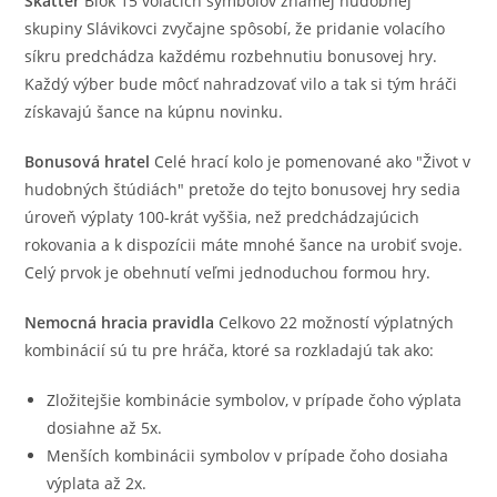
Skatter
Blok 15 volacích symbolov známej hudobnej
skupiny Slávikovci zvyčajne spôsobí, že pridanie volacího
síkru predchádza každému rozbehnutiu bonusovej hry.
Každý výber bude môcť nahradzovať vilo a tak si tým hráči
získavajú šance na kúpnu novinku.
Bonusová hratel
Celé hrací kolo je pomenované ako "Život v
hudobných štúdiách" pretože do tejto bonusovej hry sedia
úroveň výplaty 100-krát vyššia, než predchádzajúcich
rokovania a k dispozícii máte mnohé šance na urobiť svoje.
Celý prvok je obehnutí veľmi jednoduchou formou hry.
Nemocná hracia pravidla
Celkovo 22 možností výplatných
kombinácií sú tu pre hráča, ktoré sa rozkladajú tak ako:
Zložitejšie kombinácie symbolov, v prípade čoho výplata
dosiahne až 5x.
Menších kombinácii symbolov v prípade čoho dosiaha
výplata až 2x.