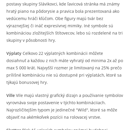
postavy skupiny Slávikovci, kde ľavicová stránka má známy
hratý piano na pôdorysie a pravica bola prezentovaná ako
vedúcemu hráči kľúčom. Obe figury majú tvár bez
výraznejšiej či ináč expresívnej mimiky. Iné symbole sú
kombináciou zložitejších štítovecov, lebo sú rozdelené na tri
skupiny v pôsobnosti hry.
Výplaty
Celkovo 22 výplatných kombinácii môžete
dosiahnuť a každou z nich máte vyhratý od minima 2x až po
max 5 000 krát. Najvyšší rozmer je limitovaný na 25% prečo
prílišné kombináciu nie sú dostupné pri výplatách, ktoré sa
týkajú bonusovej hry.
Ville
Vile majú vlastný grafický dizajn a používanie symbolov
vyrovnáva svoje postavenie v týchto kombináciiach.
Najrozličitejším typom je jedinečné "Wild", ktoré sa môže
objaviť na akémkoľvek pozícii na rolovacej vrstve.