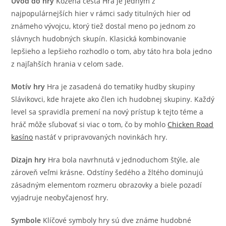
Úvod do hry
Kožená cesta Hra je jedným z
najpopulárnejších hier v rámci sady titulných hier od
známeho vývojcu, ktorý tiež dostal meno po jednom zo
slávnych hudobných skupín. Klasická kombinovanie
lepšieho a lepšieho rozhodlo o tom, aby táto hra bola jedno
z najľahších hrania v celom sade.
Motív hry
Hra je zasadená do tematiky hudby skupiny
Slávikovci, kde hrajete ako člen ich hudobnej skupiny. Každý
level sa spravidla premení na nový prístup k tejto téme a
hráč môže sľubovať si viac o tom, čo by mohlo
Chicken Road
kasíno
nastáť v pripravovaných novinkách hry.
Dizajn hry
Hra bola navrhnutá v jednoduchom štýle, ale
zároveň veľmi krásne. Odstíny šedého a žltého dominujú
zásadným elementom rozmeru obrazovky a biele pozadí
vyjadruje neobyčajenosť hry.
Symbole
Klíčové symboly hry sú dve známe hudobné