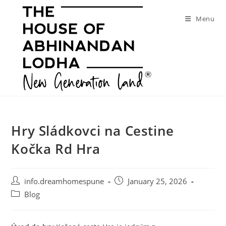
Skip
to
Menu
content
Hry Sládkovci na Cestine
Kočka Rd Hra
Post
Post
info.dreamhomespune
January 25, 2026
author:
published:
Post
Blog
category: