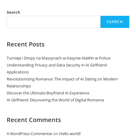
Search
SEARCH
Recent Posts
Turnieje i Dropy na Maszynach w Kasynie AlaWin w Polsce
Understanding Privacy and Data Security in AI Girlfriend
Applications
Revolutionizing Romance: The Impact of AI Dating on Modern
Relationships
Discover the Ultimate Boyfriend AI Experience
AI Girlfriend: Discovering the World of Digital Romance
Recent Comments
A WordPress Commenter
on
Hello world!