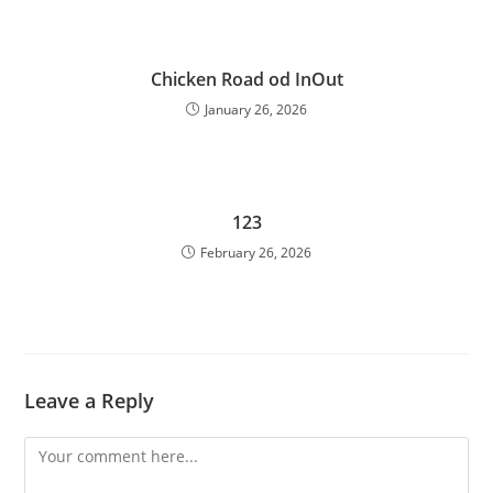
Chicken Road od InOut
January 26, 2026
123
February 26, 2026
Leave a Reply
Comment