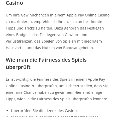
Casino
Um Ihre Gewinnchancen in einem Apple Pay Online Casino
zu maximieren, empfehle ich Ihnen, sich an bestimmte
Tipps und Tricks zu halten. Dazu gehören das Festlegen
eines Budgets, das Festlegen von Gewinn- und
Verlustgrenzen, das Spielen von Spielen mit niedrigem
Hausvorteil und das Nutzen von Bonusangeboten.
Wie man die Fairness des Spiels
überprüft
Es ist wichtig, die Fairness des Spiels in einem Apple Pay
Online Casino zu überprüfen, um sicherzustellen, dass Sie
eine faire Chance haben zu gewinnen. Hier sind einige
Tipps, wie Sie die Fairness des Spiels überprüfen können:
Überprüfen Sie die Lizenz des Casinos