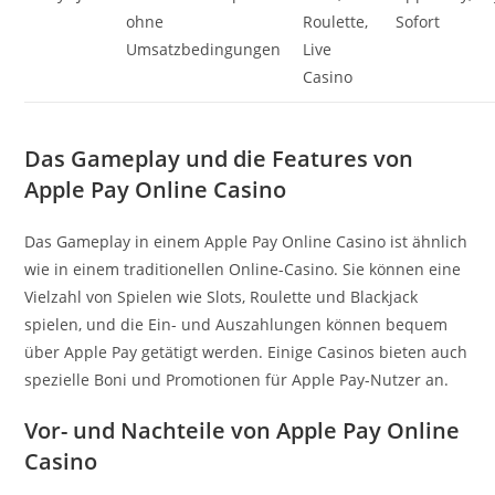
ohne
Roulette,
Sofort
Umsatzbedingungen
Live
Casino
Das Gameplay und die Features von
Apple Pay Online Casino
Das Gameplay in einem Apple Pay Online Casino ist ähnlich
wie in einem traditionellen Online-Casino. Sie können eine
Vielzahl von Spielen wie Slots, Roulette und Blackjack
spielen, und die Ein- und Auszahlungen können bequem
über Apple Pay getätigt werden. Einige Casinos bieten auch
spezielle Boni und Promotionen für Apple Pay-Nutzer an.
Vor- und Nachteile von Apple Pay Online
Casino