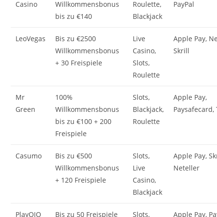
Casino
Willkommensbonus
Roulette,
PayPal
bis zu €140
Blackjack
LeoVegas
Bis zu €2500
Live
Apple Pay, Ne
Willkommensbonus
Casino,
Skrill
+ 30 Freispiele
Slots,
Roulette
Mr
100%
Slots,
Apple Pay,
Green
Willkommensbonus
Blackjack,
Paysafecard, 
bis zu €100 + 200
Roulette
Freispiele
Casumo
Bis zu €500
Slots,
Apple Pay, Skr
Willkommensbonus
Live
Neteller
+ 120 Freispiele
Casino,
Blackjack
PlayOJO
Bis zu 50 Freispiele
Slots,
Apple Pay, Pa