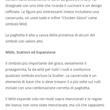
disegnate con uno stile che ricorda il cucinare e un design
raffinato. Le figure più interessanti invece includono una
casseruola, un uovo sodo e infine "Chicken Gioco" come
simbolo Wild.
La paghetta è alta a causa della presenza di alcuni dei
simboli con valore alto.
Wilds, Scatters ed Espansione
Il simbolo più importante del gioco, ovviamente il
protagonista, fa da wild per tutti i ruoli e sostituisce
qualsiasi simbolo escluso la Scatter. La casseruola è un
elemento di base che si deve trovare 3 o più volte sul rulli
iniziale con una combinazione corretta di paghetta.
Il Wild espande solo nei modi sopra menzionati e le regole
dei bonus non sono state menzionate, ma ciò che sappiamo