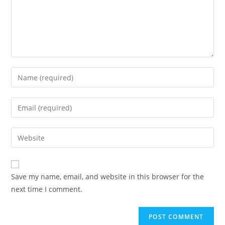
Enter
your
name
Enter
or
your
username
email
Enter
to
address
your
comment
to
website
comment
URL
Save my name, email, and website in this browser for the
(optional)
next time I comment.