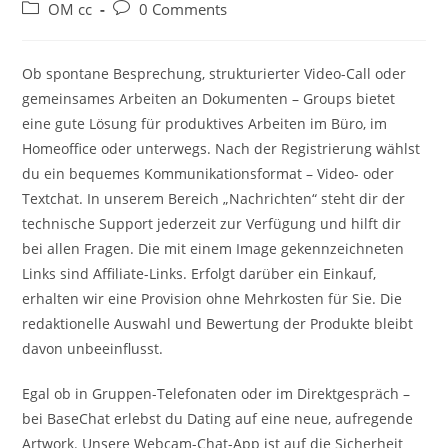
author:
published:
Post
Post
OM cc
0 Comments
category:
comments:
Ob spontane Besprechung, strukturierter Video-Call oder
gemeinsames Arbeiten an Dokumenten – Groups bietet
eine gute Lösung für produktives Arbeiten im Büro, im
Homeoffice oder unterwegs. Nach der Registrierung wählst
du ein bequemes Kommunikationsformat – Video- oder
Textchat. In unserem Bereich „Nachrichten“ steht dir der
technische Support jederzeit zur Verfügung und hilft dir
bei allen Fragen. Die mit einem Image gekennzeichneten
Links sind Affiliate-Links. Erfolgt darüber ein Einkauf,
erhalten wir eine Provision ohne Mehrkosten für Sie. Die
redaktionelle Auswahl und Bewertung der Produkte bleibt
davon unbeeinflusst.
Egal ob in Gruppen-Telefonaten oder im Direktgespräch –
bei BaseChat erlebst du Dating auf eine neue, aufregende
Artwork. Unsere Webcam-Chat-App ist auf die Sicherheit