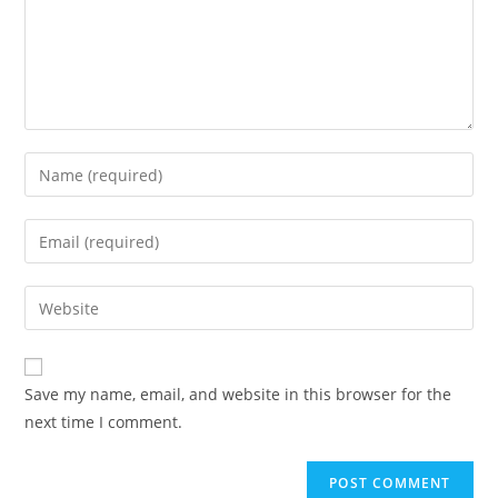
Enter
your
name
Enter
or
your
username
email
Enter
to
address
your
comment
to
website
comment
URL
Save my name, email, and website in this browser for the
(optional)
next time I comment.