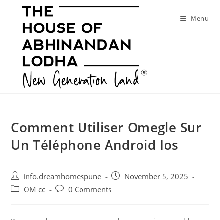
Skip
to
Menu
content
Comment Utiliser Omegle Sur
Un Téléphone Android Ios
Post
Post
info.dreamhomespune
November 5, 2025
author:
published:
Post
Post
OM cc
0 Comments
category:
comments: