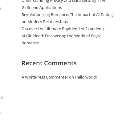
Understanding Privacy and Data Security in AI
Girlfriend Applications
n
Revolutionizing Romance: The Impact of AI Dating
on Modern Relationships
Discover the Ultimate Boyfriend AI Experience
AI Girlfriend: Discovering the World of Digital
Romance
Recent Comments
A WordPress Commenter
on
Hello world!
18
e
o