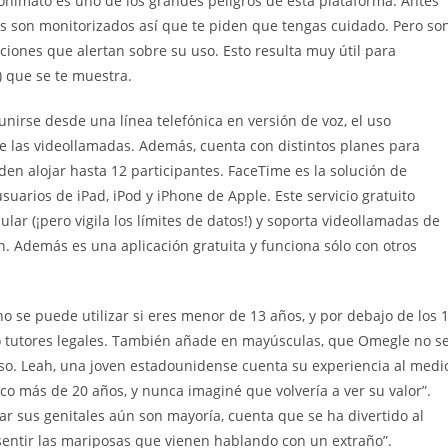
nimato es uno de los grandes peligros de esta plataforma. Antes
s son monitorizados así que te piden que tengas cuidado. Pero so
iones que alertan sobre su uso. Esto resulta muy útil para
) que se te muestra.
unirse desde una línea telefónica en versión de voz, el uso
de las videollamadas. Además, cuenta con distintos planes para
n alojar hasta 12 participantes. FaceTime es la solución de
suarios de iPad, iPod y iPhone de Apple. Este servicio gratuito
ar (¡pero vigila los límites de datos!) y soporta videollamadas de
n. Además es una aplicación gratuita y funciona sólo con otros
 se puede utilizar si eres menor de 13 años, y por debajo de los 
 o tutores legales. También añade en mayúsculas, que Omegle no s
o. Leah, una joven estadounidense cuenta su experiencia al medi
o más de 20 años, y nunca imaginé que volvería a ver su valor”.
r sus genitales aún son mayoría, cuenta que se ha divertido al
 sentir las mariposas que vienen hablando con un extraño”.