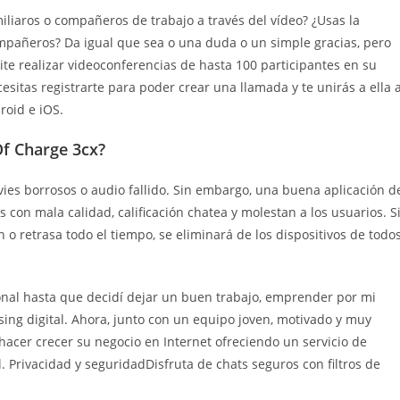
liaros o compañeros de trabajo a través del vídeo? ¿Usas la
ompañeros? Da igual que sea o una duda o un simple gracias, pero
e realizar videoconferencias de hasta 100 participantes en su
sitas registrarte para poder crear una llamada y te unirás a ella 
roid e iOS.
Of Charge 3cx?
ovies borrosos o audio fallido. Sin embargo, una buena aplicación d
s con mala calidad, calificación chatea y molestan a los usuarios. S
 retrasa todo el tiempo, se eliminará de los dispositivos de todo
onal hasta que decidí dejar un buen trabajo, emprender por mi
ing digital. Ahora, junto con un equipo joven, motivado y muy
 hacer crecer su negocio en Internet ofreciendo un servicio de
al. Privacidad y seguridadDisfruta de chats seguros con filtros de