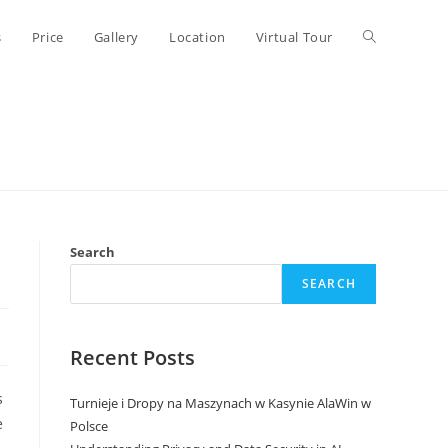
Toggle
s
Price
Gallery
Location
Virtual Tour
website
search
Search
SEARCH
Recent Posts
s
Turnieje i Dropy na Maszynach w Kasynie AlaWin w
e
Polsce