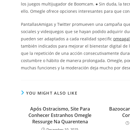
los juegos multijugador de Boomcam. ● Sin duda, la tecno
ello. Omegle ofrece opciones interesantes para que con
PantallasAmigas y Twitter promueven una campaña que in
sociales y videojuegos que se hayan podido adquirir du
pueden ser adaptados a cada realidad specific
omeagal
también indicados para mejorar el bienestar digital de l
que la repetición de una acción consecutivamente dur
costumbre o hábito de manera prolongada. Omegle, por
muchas funciones y la moderación deja mucho por des
YOU MIGHT ALSO LIKE
Após Ostracismo, Site Para
Bazoocam
Conhecer Estranhos Omegle
Co
Ressurge Na Quarentena
December 10, 2025