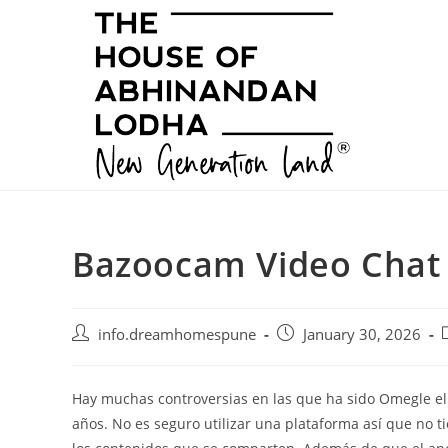
Skip
to
content
Bazoocam Video Chat 
Post
Post
P
info.dreamhomespune
January 30, 2026
author:
published:
c
Hay muchas controversias en las que ha sido Omegle el
años. No es seguro utilizar una plataforma así que no