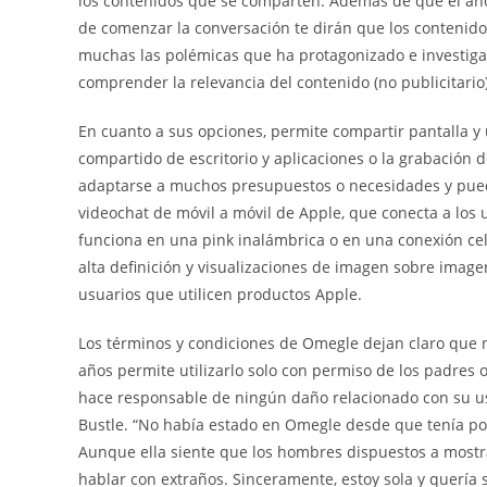
los contenidos que se comparten. Además de que el ano
de comenzar la conversación te dirán que los contenido
muchas las polémicas que ha protagonizado e investigac
comprender la relevancia del contenido (no publicitario
En cuanto a sus opciones, permite compartir pantalla y 
compartido de escritorio y aplicaciones o la grabación 
adaptarse a muchos presupuestos o necesidades y puede
videochat de móvil a móvil de Apple, que conecta a los u
funciona en una pink inalámbrica o en una conexión celul
alta definición y visualizaciones de imagen sobre image
usuarios que utilicen productos Apple.
Los términos y condiciones de Omegle dejan claro que no
años permite utilizarlo solo con permiso de los padres
hace responsable de ningún daño relacionado con su us
Bustle. “No había estado en Omegle desde que tenía poc
Aunque ella siente que los hombres dispuestos a mostra
hablar con extraños. Sinceramente, estoy sola y quería