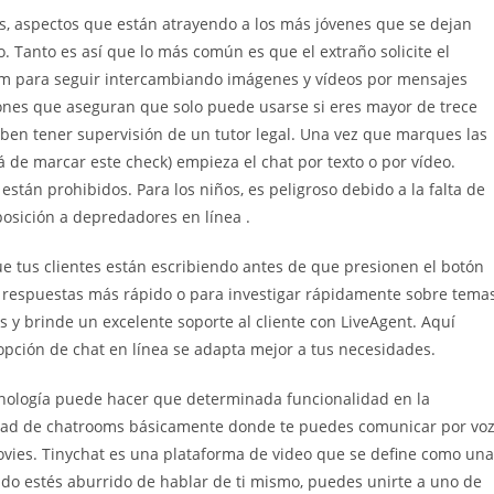
es, aspectos que están atrayendo a los más jóvenes que se dejan
 Tanto es así que lo más común es que el extraño solicite el
am para seguir intercambiando imágenes y vídeos por mensajes
ones que aseguran que solo puede usarse si eres mayor de trece
eben tener supervisión de un tutor legal. Una vez que marques las
 de marcar este check) empieza el chat por texto o por vídeo.
tán prohibidos. Para los niños, es peligroso debido a la falta de
posición a depredadores en línea .
ue tus clientes están escribiendo antes de que presionen el botón
s respuestas más rápido o para investigar rápidamente sobre tema
s y brinde un excelente soporte al cliente con LiveAgent. Aquí
opción de chat en línea se adapta mejor a tus necesidades.
nología puede hacer que determinada funcionalidad en la
idad de chatrooms básicamente donde te puedes comunicar por vo
ovies. Tinychat es una plataforma de video que se define como una
do estés aburrido de hablar de ti mismo, puedes unirte a uno de