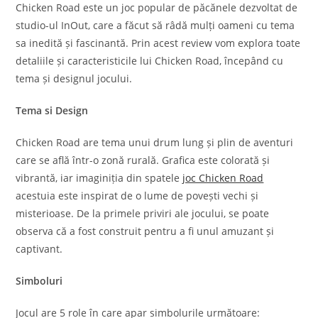
Chicken Road este un joc popular de păcănele dezvoltat de
studio-ul InOut, care a făcut să râdă mulți oameni cu tema
sa inedită și fascinantă. Prin acest review vom explora toate
detaliile și caracteristicile lui Chicken Road, începând cu
tema și designul jocului.
Tema si Design
Chicken Road are tema unui drum lung și plin de aventuri
care se află într-o zonă rurală. Grafica este colorată și
vibrantă, iar imaginiția din spatele
joc Chicken Road
acestuia este inspirat de o lume de povești vechi și
misterioase. De la primele priviri ale jocului, se poate
observa că a fost construit pentru a fi unul amuzant și
captivant.
Simboluri
Jocul are 5 role în care apar simbolurile următoare: