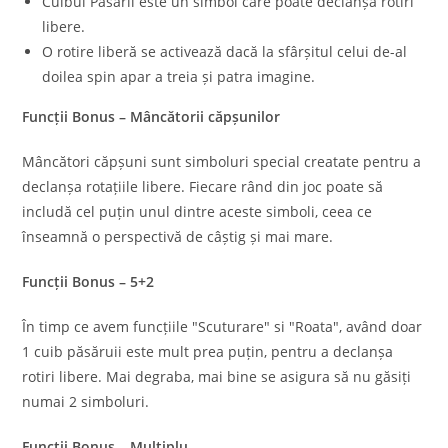
Cuibul Păsării este un simbol care poate declanșa rotiri
libere.
O rotire liberă se activează dacă la sfârșitul celui de-al
doilea spin apar a treia și patra imagine.
Funcții Bonus – Mâncătorii căpșunilor
Mâncători căpșuni sunt simboluri special creatate pentru a
declanșa rotațiile libere. Fiecare rând din joc poate să
includă cel puțin unul dintre aceste simboli, ceea ce
înseamnă o perspectivă de câștig și mai mare.
Funcții Bonus – 5+2
În timp ce avem funcțiile "Scuturare" si "Roata", având doar
1 cuib păsăruii este mult prea puțin, pentru a declanșa
rotiri libere. Mai degraba, mai bine se asigura să nu găsiți
numai 2 simboluri.
Funcții Bonus – Multiplu