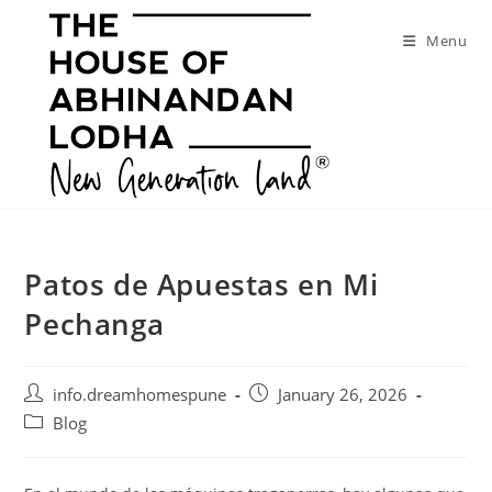
Skip
to
Menu
content
Patos de Apuestas en Mi
Pechanga
Post
Post
info.dreamhomespune
January 26, 2026
author:
published:
Post
Blog
category: