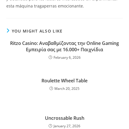
esta máquina tragaperras emocionante.
YOU MIGHT ALSO LIKE
Ritzo Casino: Αναβαθμίζοντας την Online Gaming
Εμπειρία σας με 16.000+ Παιχνίδια
February 6, 2026
Roulette Wheel Table
March 20, 2025
Uncrossable Rush
January 27, 2026