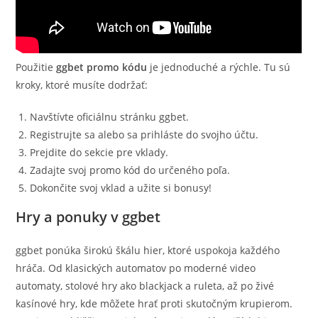
Použitie
ggbet promo kódu
je jednoduché a rýchle. Tu sú
kroky, ktoré musíte dodržať:
Navštívte oficiálnu stránku ggbet.
Registrujte sa alebo sa prihláste do svojho účtu.
Prejdite do sekcie pre vklady.
Zadajte svoj promo kód do určeného poľa.
Dokončite svoj vklad a užite si bonusy!
Hry a ponuky v ggbet
ggbet ponúka širokú škálu hier, ktoré uspokoja každého
hráča. Od klasických automatov po moderné video
automaty, stolové hry ako blackjack a ruleta, až po živé
kasínové hry, kde môžete hrať proti skutočným krupierom.