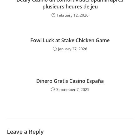
plusieurs heures de jeu
February 12, 2026
Fowl Luck at Stake Chicken Game
January 27, 2026
Dinero Gratis Casino España
September 7, 2025
Leave a Reply