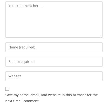
Comment
Enter
your
name
Enter
or
your
username
email
Enter
to
address
your
comment
to
website
comment
URL
Save my name, email, and website in this browser for the
(optional)
next time I comment.