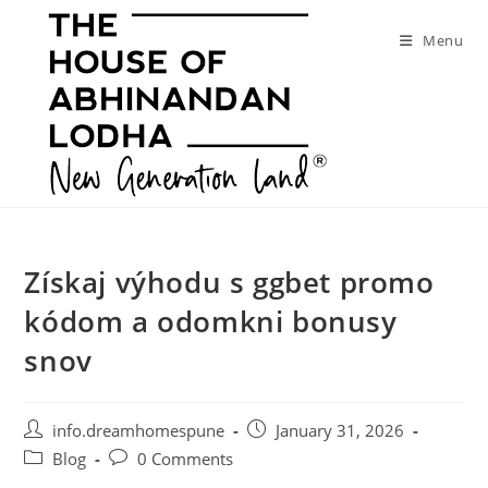
Skip
to
Menu
content
Získaj výhodu s ggbet promo
kódom a odomkni bonusy
snov
Post
Post
info.dreamhomespune
January 31, 2026
author:
published:
Post
Post
Blog
0 Comments
category:
comments: