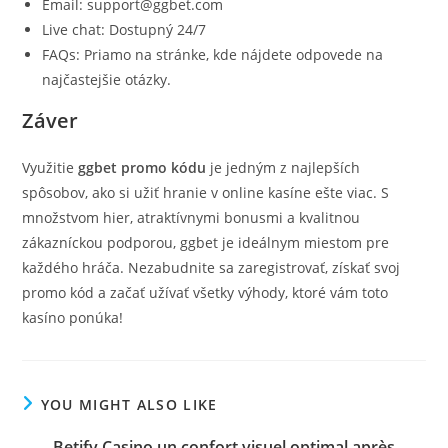
Email: support@ggbet.com
Live chat: Dostupný 24/7
FAQs: Priamo na stránke, kde nájdete odpovede na
najčastejšie otázky.
Záver
Využitie
ggbet promo kódu
je jedným z najlepších
spôsobov, ako si užiť hranie v online kasíne ešte viac. S
množstvom hier, atraktívnymi bonusmi a kvalitnou
zákazníckou podporou, ggbet je ideálnym miestom pre
každého hráča. Nezabudnite sa zaregistrovať, získať svoj
promo kód a začať užívať všetky výhody, ktoré vám toto
kasíno ponúka!
YOU MIGHT ALSO LIKE
Betify Casino un confort visuel optimal après