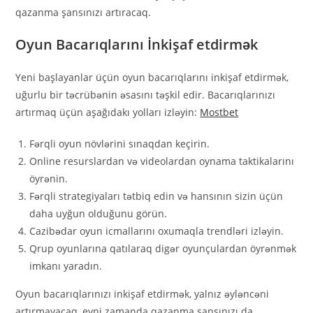
qazanma şansınızı artıracaq.
Oyun Bacarıqlarını İnkişaf etdirmək
Yeni başlayanlar üçün oyun bacarıqlarını inkişaf etdirmək,
uğurlu bir təcrübənin əsasını təşkil edir. Bacarıqlarınızı
artırmaq üçün aşağıdakı yolları izləyin:
Mostbet
Fərqli oyun növlərini sınaqdan keçirin.
Online resurslardan və videolardan oynama taktikalarını
öyrənin.
Fərqli strategiyaları tətbiq edin və hansının sizin üçün
daha uyğun olduğunu görün.
Cazibədar oyun icmallarını oxumaqla trendləri izləyin.
Qrup oyunlarına qatılaraq digər oyunçulardan öyrənmək
imkanı yaradın.
Oyun bacarıqlarınızı inkişaf etdirmək, yalnız əyləncəni
artırmayacaq, eyni zamanda qazanma şansınızı da