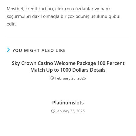
Mostbet, kredit kartları, elektron cüzdanlar və bank
köçürmələri daxil olmaqla bir çox ödəniş üsulunu qəbul
edir.
YOU MIGHT ALSO LIKE
Sky Crown Casino Welcome Package 100 Percent
Match Up to 1000 Dollars Details
February 28, 2026
Platinumslots
January 23, 2026