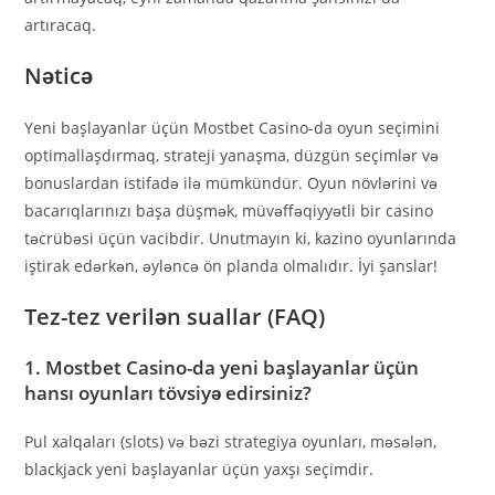
artıracaq.
Nəticə
Yeni başlayanlar üçün Mostbet Casino-da oyun seçimini
optimallaşdırmaq, strateji yanaşma, düzgün seçimlər və
bonuslardan istifadə ilə mümkündür. Oyun növlərini və
bacarıqlarınızı başa düşmək, müvəffəqiyyətli bir casino
təcrübəsi üçün vacibdir. Unutmayın ki, kazino oyunlarında
iştirak edərkən, əyləncə ön planda olmalıdır. İyi şanslar!
Tez-tez verilən suallar (FAQ)
1. Mostbet Casino-da yeni başlayanlar üçün
hansı oyunları tövsiyə edirsiniz?
Pul xalqaları (slots) və bəzi strategiya oyunları, məsələn,
blackjack yeni başlayanlar üçün yaxşı seçimdir.