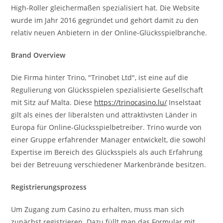
High-Roller gleichermaßen spezialisiert hat. Die Website
wurde im Jahr 2016 gegründet und gehört damit zu den
relativ neuen Anbietern in der Online-Glücksspielbranche.
Brand Overview
Die Firma hinter Trino, "Trinobet Ltd", ist eine auf die
Regulierung von Glücksspielen spezialisierte Gesellschaft
mit Sitz auf Malta. Diese
https://trinocasino.lu/
Inselstaat
gilt als eines der liberalsten und attraktivsten Länder in
Europa für Online-Glücksspielbetreiber. Trino wurde von
einer Gruppe erfahrender Manager entwickelt, die sowohl
Expertise im Bereich des Glücksspiels als auch Erfahrung
bei der Betreuung verschiedener Markenbrände besitzen.
Registrierungsprozess
Um Zugang zum Casino zu erhalten, muss man sich
zunächst registrieren. Dazu füllt man das Formular mit