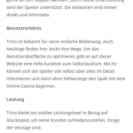
wird der Spieler unterstützt. Die Antworten sind immer
direkt und informativ.
Benutzererlebnis
Trino ist bekannt für seine einfache Bedienung. Auch
Neulinge finden hier leicht ihre Wege. Um das
Benutzeroberfläche zu optimieren, gibt es auf dieser
Website eine Hilfe-Funktion zum Selbststudium. Mit ihr
können sich die Spieler von selbst über alles im Detail
informieren und dann ohne Fehlanzeige den Spaß mit dem
Online Casino beginnen.
Leistung
Trino bietet ein solides Leistungslevel in Bezug auf
Glücksspiel, um seine Kunden zufriedenzustellen. Einige
der Vorzüge sind: