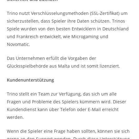
Trino nutzt Verschlüsselungsmethoden (SSL-Zertifikat) um
sicherzustellen, dass Spieler ihre Daten schützen. Trinos
Spiele wurden von den besten Entwicklern in Deutschland
und Frankreich entwickelt, wie Microgaming und
Novomatic.
Das Unternehmen erfüllt die Vorgaben der
Glücksspielbehörde aus Malta und ist somit lizenziert.
Kundenunterstützung
Trino stellt ein Team zur Verfügung, das sich um alle
Fragen und Probleme des Spielers kümmern wird. Dieser
Kundendienst kann über Telefon oder E-Mail erreicht
werden.
Wenn die Spieler eine Frage haben sollten, können sie sich
gerne an den Support wenden. Durch diese Unterstützung