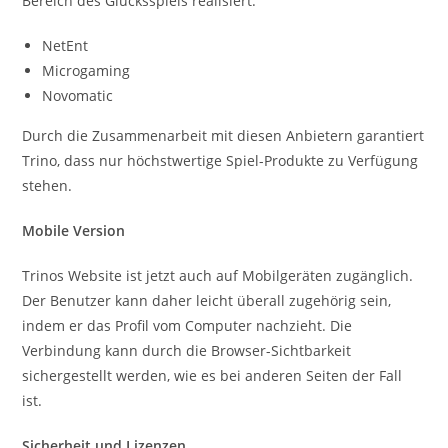
Bereich des Glücksspiels realisiert:
NetEnt
Microgaming
Novomatic
Durch die Zusammenarbeit mit diesen Anbietern garantiert
Trino, dass nur höchstwertige Spiel-Produkte zu Verfügung
stehen.
Mobile Version
Trinos Website ist jetzt auch auf Mobilgeräten zugänglich.
Der Benutzer kann daher leicht überall zugehörig sein,
indem er das Profil vom Computer nachzieht. Die
Verbindung kann durch die Browser-Sichtbarkeit
sichergestellt werden, wie es bei anderen Seiten der Fall
ist.
Sicherheit und Lizenzen