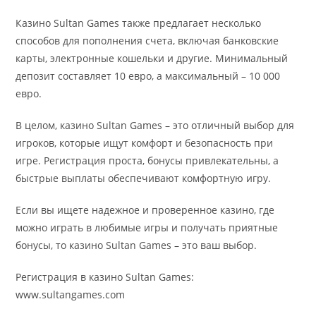
Казино Sultan Games также предлагает несколько
способов для пополнения счета, включая банковские
карты, электронные кошельки и другие. Минимальный
депозит составляет 10 евро, а максимальный – 10 000
евро.
В целом, казино Sultan Games – это отличный выбор для
игроков, которые ищут комфорт и безопасность при
игре. Регистрация проста, бонусы привлекательны, а
быстрые выплаты обеспечивают комфортную игру.
Если вы ищете надежное и проверенное казино, где
можно играть в любимые игры и получать приятные
бонусы, то казино Sultan Games – это ваш выбор.
Регистрация в казино Sultan Games:
www.sultangames.com