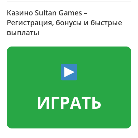
Казино Sultan Games –
Регистрация, бонусы и быстрые
выплаты
ИГРАТЬ