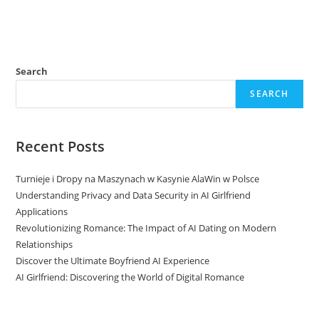
Search
SEARCH
Recent Posts
Turnieje i Dropy na Maszynach w Kasynie AlaWin w Polsce
Understanding Privacy and Data Security in AI Girlfriend
Applications
Revolutionizing Romance: The Impact of AI Dating on Modern
Relationships
Discover the Ultimate Boyfriend AI Experience
AI Girlfriend: Discovering the World of Digital Romance