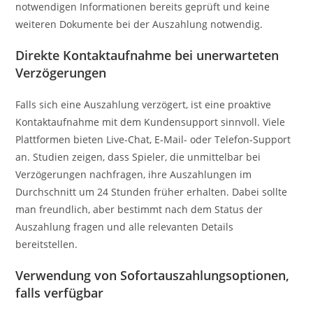
notwendigen Informationen bereits geprüft und keine
weiteren Dokumente bei der Auszahlung notwendig.
Direkte Kontaktaufnahme bei unerwarteten
Verzögerungen
Falls sich eine Auszahlung verzögert, ist eine proaktive
Kontaktaufnahme mit dem Kundensupport sinnvoll. Viele
Plattformen bieten Live-Chat, E-Mail- oder Telefon-Support
an. Studien zeigen, dass Spieler, die unmittelbar bei
Verzögerungen nachfragen, ihre Auszahlungen im
Durchschnitt um 24 Stunden früher erhalten. Dabei sollte
man freundlich, aber bestimmt nach dem Status der
Auszahlung fragen und alle relevanten Details
bereitstellen.
Verwendung von Sofortauszahlungsoptionen,
falls verfügbar