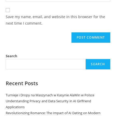
your
comment
to
website
comment
URL
Save my name, email, and website in this browser for the
(optional)
next time I comment.
Search
SEARCH
Recent Posts
Turnieje i Dropy na Maszynach w Kasynie AlaWin w Polsce
Understanding Privacy and Data Security in AI Girlfriend
Applications
Revolutionizing Romance: The Impact of AI Dating on Modern