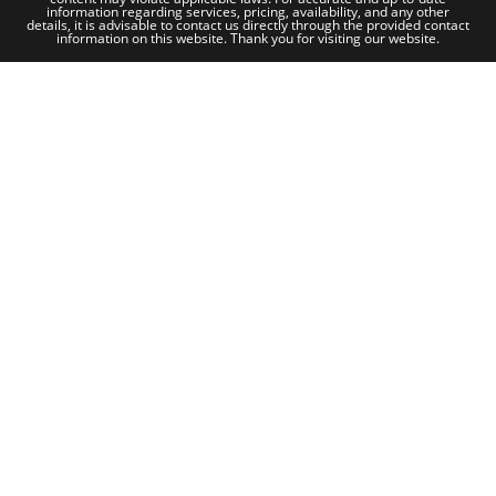
information regarding services, pricing, availability, and any other
details, it is advisable to contact us directly through the provided contact
information on this website. Thank you for visiting our website.