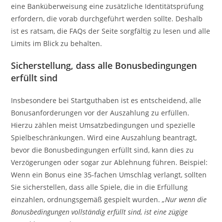
eine Banküberweisung eine zusätzliche Identitätsprüfung
erfordern, die vorab durchgeführt werden sollte. Deshalb
ist es ratsam, die FAQs der Seite sorgfältig zu lesen und alle
Limits im Blick zu behalten.
Sicherstellung, dass alle Bonusbedingungen
erfüllt sind
Insbesondere bei Startguthaben ist es entscheidend, alle
Bonusanforderungen vor der Auszahlung zu erfüllen.
Hierzu zählen meist Umsatzbedingungen und spezielle
Spielbeschränkungen. Wird eine Auszahlung beantragt,
bevor die Bonusbedingungen erfüllt sind, kann dies zu
Verzögerungen oder sogar zur Ablehnung führen. Beispiel:
Wenn ein Bonus eine 35-fachen Umschlag verlangt, sollten
Sie sicherstellen, dass alle Spiele, die in die Erfüllung
einzahlen, ordnungsgemäß gespielt wurden.
„Nur wenn die
Bonusbedingungen vollständig erfüllt sind, ist eine zügige