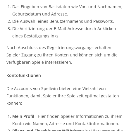
Das Eingeben von Basisdaten wie Vor- und Nachnamen,
Geburtsdatum und Adresse.
Die Auswahl eines Benutzernamens und Passworts.
Die Verifizierung der E-Mail-Adresse durch Anklicken
eines Bestätigungslinks.
Nach Abschluss des Registrierungsvorgangs erhalten
Spieler Zugang zu ihren Konten und können sich um die
verfügbaren Spiele interessieren.
Kontofunktionen
Die Accounts von Spellwin bieten eine Vielzahl von
Funktionen, damit Spieler ihre Spielzeit optimal gestalten
können:
Mein Profil
: Hier finden Spieler Informationen zu ihrem
Konto wie Namen, Adresse und Kontaktinformationen.
Bilanz und Einzahlungen/Withdrawals
: Hier werden die