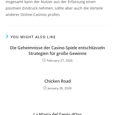
Insgesamt kann der Nutzer aus der Erfassung einen
positiven Eindruck nehmen, sollte aber auch die Vorteile
anderer Online-Casinos prüfen.
YOU MIGHT ALSO LIKE
Die Geheimnisse der Casino-Spiele entschlüsseln
Strategien für große Gewinne
February 27, 2026
Chicken Road
January 26, 2026
La Magia del Genio dOro