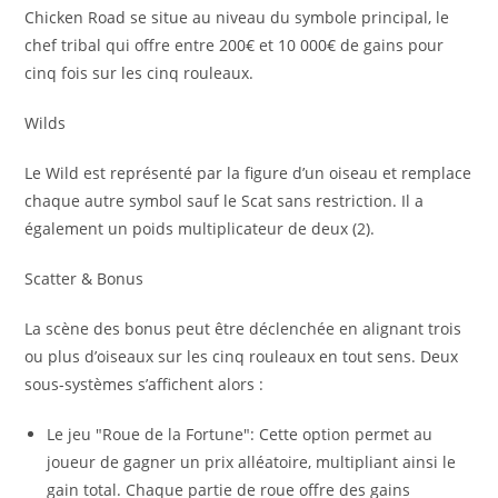
Chicken Road se situe au niveau du symbole principal, le
chef tribal qui offre entre 200€ et 10 000€ de gains pour
cinq fois sur les cinq rouleaux.
Wilds
Le Wild est représenté par la figure d’un oiseau et remplace
chaque autre symbol sauf le Scat sans restriction. Il a
également un poids multiplicateur de deux (2).
Scatter & Bonus
La scène des bonus peut être déclenchée en alignant trois
ou plus d’oiseaux sur les cinq rouleaux en tout sens. Deux
sous-systèmes s’affichent alors :
Le jeu "Roue de la Fortune": Cette option permet au
joueur de gagner un prix alléatoire, multipliant ainsi le
gain total. Chaque partie de roue offre des gains