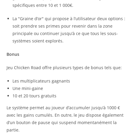
spécifiques entre 10 et 1 000€.
La "Graine d’or" qui propose à l’utilisateur deux options :
soit prendre ses primes pour revenir dans la zone
principale ou continuer jusqu’à ce que tous les sous-
systèmes soient explorés.
Bonus
Jeu Chicken Road offre plusieurs types de bonus tels que:
Les multiplicateurs gagnants
Une mini-gaine
10 et 20 tours gratuits
Le système permet au joueur d’accumuler jusqu’à 1000 €
avec les gains cumulés. En outre, le jeu dispose également
d’un bouton de pause qui suspend momentanément la
partie.