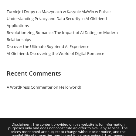
Turnieje i Dropy na Maszynach w Kasynie AlaWin w Polsce
Understanding Privacy and Data Security in AI Girlfriend
Applications
Revolutionizing Romance: The Impact of AI Dating on Modern
Relationships
Discover the Ultimate Boyfriend AI Experience
AI Girlfriend: Discovering the World of Digital Romance
Recent Comments
A WordPress Commenter
on
Hello world!
Disclaimer : The content provided on this website is for information
purposes only and does not constitute an offer to avail any service. The
prices mentioned are subject to change without prior notice, and the
availability of properties mentioned is not guaranteed. The images