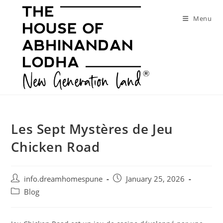
Skip
to
Menu
content
Les Sept Mystères de Jeu
Chicken Road
Post
Post
info.dreamhomespune
January 25, 2026
author:
published:
Post
Blog
category: