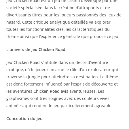
Jeu Chicken Road est un jeu de casino développé par une
société spécialisée dans la création d’attrapants et de
divertissants titres pour les joueurs passionnés des jeux de
hasard. Cette critique analytique détaillée va explorer
toutes les fonctionnalités clés, les caractéristiques du
thème ainsi que l’expérience générale que propose ce jeu.
L’univers de Jeu Chicken Road
Jeu Chicken Road s’intitule dans un décor d’aventure
exotique, où le joueur incarne le rôle d’un explorateur qui
traverse la jungle pour atteindre sa destination. Le thème
est donc fortement influencé par l’esprit de découverte et
les aventures
Chicken Road avis
aventureuses. Les
graphismes sont très soignés avec des couleurs vives,
animées, qui rendent le jeu particulièrement agréable.
Conception du jeu