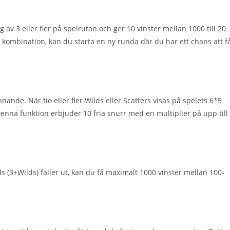
av 3 eller fler på spelrutan och ger 10 vinster mellan 1000 till 20
t i kombination, kan du starta en ny runda där du har ett chans att f
ande. När tio eller fler Wilds eller Scatters visas på spelets 6*5
enna funktion erbjuder 10 fria snurr med en multiplier på upp till
ds (3+Wilds) faller ut, kan du få maximalt 1000 vinster mellan 100-