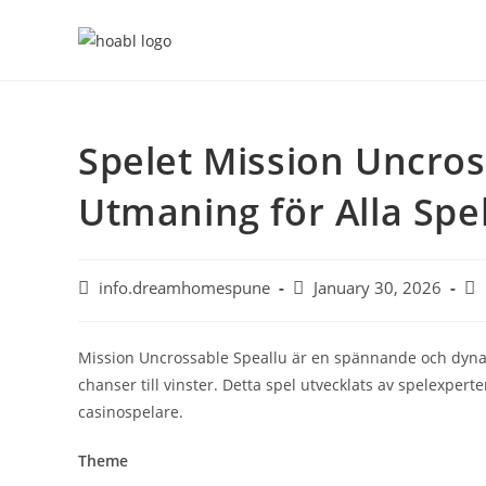
Skip
to
content
Spelet Mission Uncros
Utmaning för Alla Spe
Post
Post
Pos
info.dreamhomespune
January 30, 2026
author:
published:
cat
Mission Uncrossable Speallu är en spännande och dyna
chanser till vinster. Detta spel utvecklats av spelexpert
casinospelare.
Theme