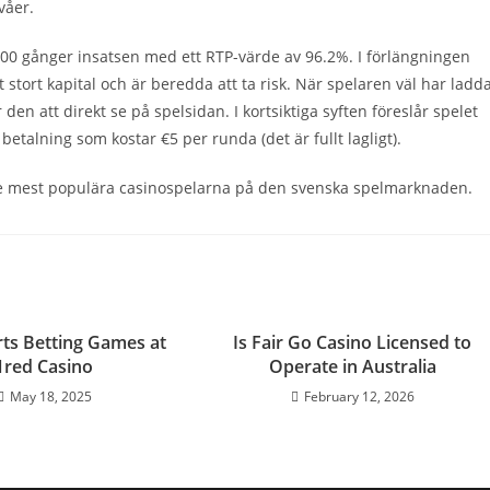
våer.
.000 gånger insatsen med ett RTP-värde av 96.2%. I förlängningen
t stort kapital och är beredda att ta risk. När spelaren väl har ladd
den att direkt se på spelsidan. I kortsiktiga syften föreslår spelet
betalning som kostar €5 per runda (det är fullt lagligt).
 av de mest populära casinospelarna på den svenska spelmarknaden.
rts Betting Games at
Is Fair Go Casino Licensed to
1red Casino
Operate in Australia
May 18, 2025
February 12, 2026