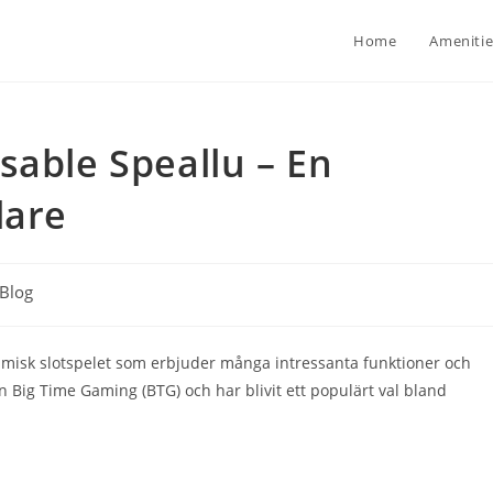
Home
Amenitie
sable Speallu – En
lare
t
Blog
egory:
misk slotspelet som erbjuder många intressanta funktioner och
en Big Time Gaming (BTG) och har blivit ett populärt val bland