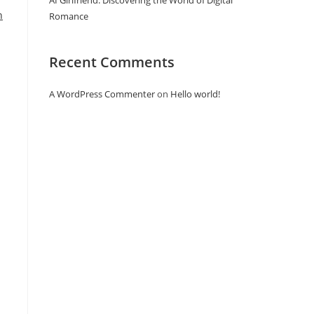
AI Girlfriend: Discovering the World of Digital
n
Romance
Recent Comments
A WordPress Commenter
on
Hello world!