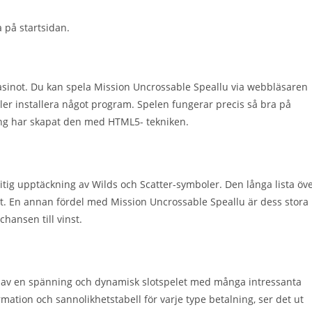
a på startsidan.
 casinot. Du kan spela Mission Uncrossable Speallu via webbläsaren
ler installera något program. Spelen fungerar precis så bra på
ng har skapat den med HTML5- tekniken.
flitig upptäckning av Wilds och Scatter-symboler. Den långa lista öv
let. En annan fördel med Mission Uncrossable Speallu är dess stora
hansen till vinst.
 av en spänning och dynamisk slotspelet med många intressanta
mation och sannolikhetstabell för varje type betalning, ser det ut