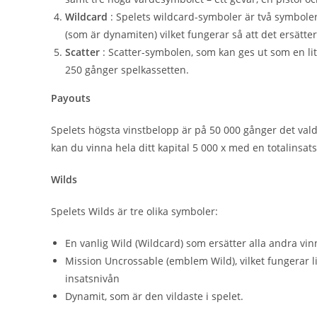
Wildcard
: Spelets wildcard-symboler är två symbol
(som är dynamiten) vilket fungerar så att det ersätt
Scatter
: Scatter-symbolen, som kan ges ut som en li
250 gånger spelkassetten.
Payouts
Spelets högsta vinstbelopp är på 50 000 gånger det vald
kan du vinna hela ditt kapital 5 000 x med en totalinsat
Wilds
Spelets Wilds är tre olika symboler:
En vanlig Wild (Wildcard) som ersätter alla andra vin
Mission Uncrossable (emblem Wild), vilket fungerar li
insatsnivån
Dynamit, som är den vildaste i spelet.