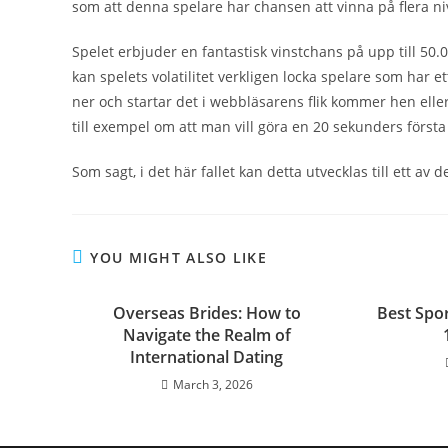
som att denna spelare har chansen att vinna på flera ni
Spelet erbjuder en fantastisk vinstchans på upp till 50
kan spelets volatilitet verkligen locka spelare som har et
ner och startar det i webbläsarens flik kommer hen eller 
till exempel om att man vill göra en 20 sekunders första 
Som sagt, i det här fallet kan detta utvecklas till ett
YOU MIGHT ALSO LIKE
Overseas Brides: How to
Best Spo
Navigate the Realm of
International Dating
March 3, 2026