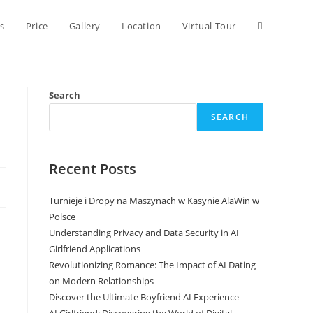
Toggle
s
Price
Gallery
Location
Virtual Tour
website
Search
SEARCH
search
Recent Posts
Turnieje i Dropy na Maszynach w Kasynie AlaWin w
Polsce
Understanding Privacy and Data Security in AI
Girlfriend Applications
Revolutionizing Romance: The Impact of AI Dating
on Modern Relationships
Discover the Ultimate Boyfriend AI Experience