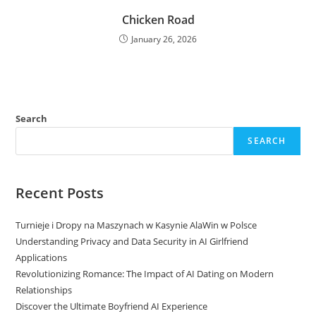
Chicken Road
January 26, 2026
Search
SEARCH
Recent Posts
Turnieje i Dropy na Maszynach w Kasynie AlaWin w Polsce
Understanding Privacy and Data Security in AI Girlfriend
Applications
Revolutionizing Romance: The Impact of AI Dating on Modern
Relationships
Discover the Ultimate Boyfriend AI Experience