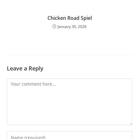
Chicken Road Spiel
January 30, 2026
Leave a Reply
Comment
Enter