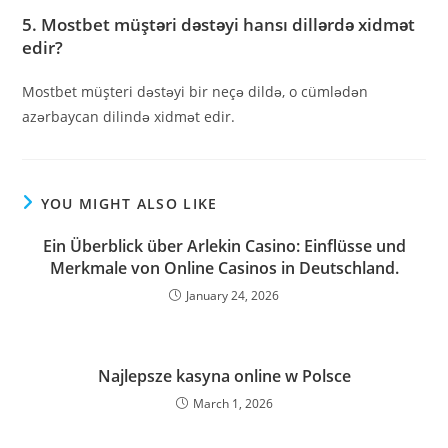
5. Mostbet müştəri dəstəyi hansı dillərdə xidmət
edir?
Mostbet müşteri dəstəyi bir neçə dildə, o cümlədən
azərbaycan dilində xidmət edir.
YOU MIGHT ALSO LIKE
Ein Überblick über Arlekin Casino: Einflüsse und
Merkmale von Online Casinos in Deutschland.
January 24, 2026
Najlepsze kasyna online w Polsce
March 1, 2026