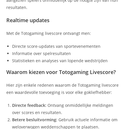
aangezien spelers onmiddellijk op de hoogte zijn van hun
resultaten.
Realtime updates
Met de Totogaming livescore ontvangt men:
Directe score-updates van sportevenementen
Informatie over spelresultaten
Statistieken en analyses van lopende wedstrijden
Waarom kiezen voor Totogaming Livescore?
Hier zijn enkele redenen waarom de Totogaming livescore
een waardevolle toevoeging is voor elke gokliefhebber:
Directe feedback:
Ontvang onmiddellijke meldingen
over scores en resultaten.
Betere besluitvorming:
Gebruik actuele informatie om
weloverwogen weddenschappen te plaatsen.