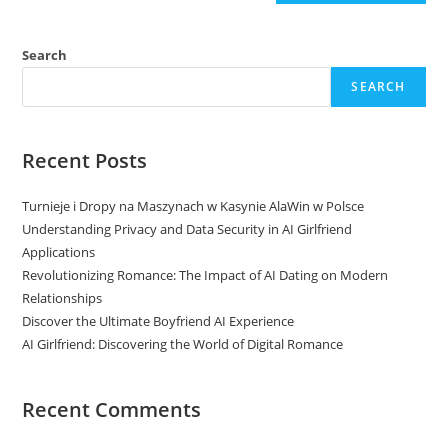
Search
SEARCH
Recent Posts
Turnieje i Dropy na Maszynach w Kasynie AlaWin w Polsce
Understanding Privacy and Data Security in AI Girlfriend
Applications
Revolutionizing Romance: The Impact of AI Dating on Modern
Relationships
Discover the Ultimate Boyfriend AI Experience
AI Girlfriend: Discovering the World of Digital Romance
Recent Comments