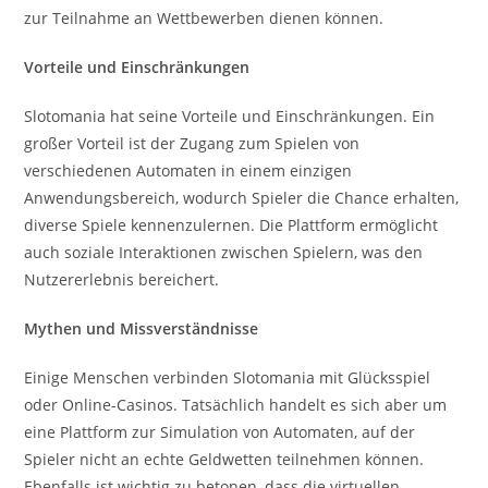
zur Teilnahme an Wettbewerben dienen können.
Vorteile und Einschränkungen
Slotomania hat seine Vorteile und Einschränkungen. Ein
großer Vorteil ist der Zugang zum Spielen von
verschiedenen Automaten in einem einzigen
Anwendungsbereich, wodurch Spieler die Chance erhalten,
diverse Spiele kennenzulernen. Die Plattform ermöglicht
auch soziale Interaktionen zwischen Spielern, was den
Nutzererlebnis bereichert.
Mythen und Missverständnisse
Einige Menschen verbinden Slotomania mit Glücksspiel
oder Online-Casinos. Tatsächlich handelt es sich aber um
eine Plattform zur Simulation von Automaten, auf der
Spieler nicht an echte Geldwetten teilnehmen können.
Ebenfalls ist wichtig zu betonen, dass die virtuellen