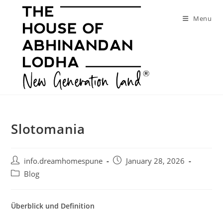
Skip
to
Menu
content
Slotomania
Post
Post
info.dreamhomespune
January 28, 2026
author:
published:
Post
Blog
category:
Überblick und Definition