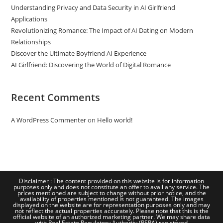
Understanding Privacy and Data Security in AI Girlfriend
Applications
Revolutionizing Romance: The Impact of AI Dating on Modern
Relationships
Discover the Ultimate Boyfriend AI Experience
AI Girlfriend: Discovering the World of Digital Romance
Recent Comments
A WordPress Commenter
on
Hello world!
Disclaimer : The content provided on this website is for information
purposes only and does not constitute an offer to avail any service. The
prices mentioned are subject to change without prior notice, and the
availability of properties mentioned is not guaranteed. The images
displayed on the website are for representation purposes only and may
not reflect the actual properties accurately. Please note that this is the
official website of an authorized marketing partner. We may share data
with Real Estate Regulatory Authority (RERA) registered