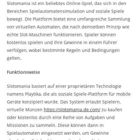
Slotomania ist ein beliebtes Online-Spiel, das sich in den
Bereichen Spielautomatensimulation und soziale Spiele
bewegt. Die Plattform bietet eine umfangreiche Sammlung
von virtuellen Automaten, die nach demselben Prinzip wie
echte Slot-Maschinen funktionieren. Spieler können
kostenlos spielen und ihre Gewinne in einem Führer
verfolgen, wobei bestimmte Regeln und Bedingungen
gelten.
Funktionsweise
Slotomania basiert auf einer proprietären Technologie
namens Playtika, die als soziale Spiele-Plattform für mobile
Geräte konzipiert wurde. Das System erlaubt Spielern,
virtuelle Münzen
https://slotomania.de.com/
zu kaufen
oder kostenlos durch eine Reihe von Aufgaben und
Missionen zu sammeln. Diese können dann in
Spielautomaten eingesetzt werden, um Gewinne