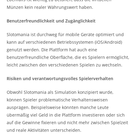
Münzen kein realer Währungswert haben.
Benutzerfreundlichkeit und Zugänglichkeit
Slotomania ist durchweg für mobile Geräte optimiert und
kann auf verschiedenen Betriebssystemen (iOS/Android)
genutzt werden. Die Plattform hat auch eine
benutzerfreundliche Oberfläche, die es Spielern ermöglicht,
leicht zwischen den verschiedenen Spielen zu wechseln.
Risiken und verantwortungsvolles Spielerverhalten
Obwohl Slotomania als Simulation konzipiert wurde,
können Spieler problematische Verhaltensweisen
ausprägen. Beispielsweise könnten manche Leute
übermäßig viel Geld in die Plattform investieren oder sich
auf die Gewinne fixieren und nicht mehr zwischen Spielzeit
und reale Aktivitäten unterscheiden.