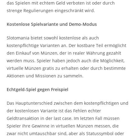
das Spielen mit echtem Geld verboten ist oder durch
strenge Regulierungen eingeschränkt wird.
Kostenlose Spielvariante und Demo-Modus
Slotomania bietet sowohl kostenlose als auch
kostenpflichtige Varianten an. Der kostbare Teil ermöglicht
den Einkauf von Münzen, der in realer Währung gezahlt
werden muss. Spieler haben jedoch auch die Möglichkeit,
virtuelle Münzen gratis zu erhalten oder durch bestimmte
Aktionen und Missionen zu sammeln.
Echtgeld-Spiel gegen Freispiel
Das Hauptunterschied zwischen dem kostenpflichtigen und
der kostenlosen Variante ist das Fehlen echter
Geldtransaktion in der last case. Im letzten Fall müssen
Spieler ihre Gewinne in virtuellen Münzen messen, die
zwar nicht umtauschbar sind, aber als Statussymbol oder