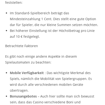
feststellen:
Im Standard-Spielbereich beträgt das
Mindesteinzahlung 1 Cent. Dies stellt eine gute Option
dar für Spieler, die nur kleine Summen setzen möchten.
Bei höherer Einstellung ist der Höchstbetrag pro Linie
auf 10 € festgelegt.
Betrachtete Faktoren
Es gibt noch einige andere Aspekte in diesem
Spielautomaten zu beachten:
Mobile Verfügbarkeit
: Das wichtigste Merkmal des
Spiels, nämlich die Mobilität von Spielergruppen. Es
wird durch alle verschiedenen mobilen Geräte
übertragen.
Bonusangebotes
– Auch hier sollte man sich bewusst
sein, dass das Casino verschiedene Boni und