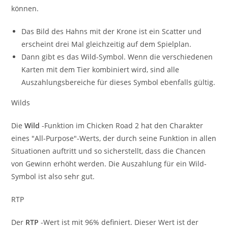
können.
Das Bild des Hahns mit der Krone ist ein Scatter und
erscheint drei Mal gleichzeitig auf dem Spielplan.
Dann gibt es das Wild-Symbol. Wenn die verschiedenen
Karten mit dem Tier kombiniert wird, sind alle
Auszahlungsbereiche für dieses Symbol ebenfalls gültig.
Wilds
Die
Wild
-Funktion im Chicken Road 2 hat den Charakter
eines "All-Purpose"-Werts, der durch seine Funktion in allen
Situationen auftritt und so sicherstellt, dass die Chancen
von Gewinn erhöht werden. Die Auszahlung für ein Wild-
Symbol ist also sehr gut.
RTP
Der
RTP
-Wert ist mit 96% definiert. Dieser Wert ist der