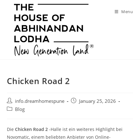
Skip
to
Menu
content
Chicken Road 2
Post
Post
info.dreamhomespune
January 25, 2026
author:
published:
Post
Blog
category:
Die
Chicken Road 2
-Halle ist ein weiteres Highlight bei
Novomatic, einem beliebten Anbieter von Online-