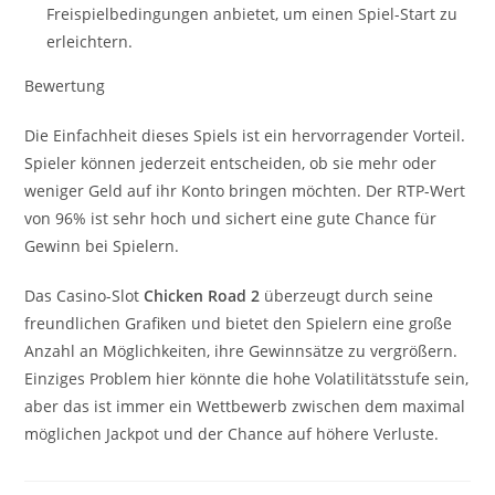
Freispielbedingungen anbietet, um einen Spiel-Start zu
erleichtern.
Bewertung
Die Einfachheit dieses Spiels ist ein hervorragender Vorteil.
Spieler können jederzeit entscheiden, ob sie mehr oder
weniger Geld auf ihr Konto bringen möchten. Der RTP-Wert
von 96% ist sehr hoch und sichert eine gute Chance für
Gewinn bei Spielern.
Das Casino-Slot
Chicken Road 2
überzeugt durch seine
freundlichen Grafiken und bietet den Spielern eine große
Anzahl an Möglichkeiten, ihre Gewinnsätze zu vergrößern.
Einziges Problem hier könnte die hohe Volatilitätsstufe sein,
aber das ist immer ein Wettbewerb zwischen dem maximal
möglichen Jackpot und der Chance auf höhere Verluste.