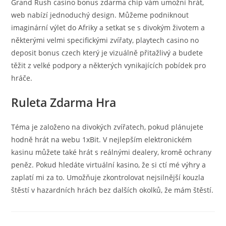
Grand Rush casino bonus zdarma chip vám umožní hrát,
web nabízí jednoduchý design. Můžeme podniknout
imaginární výlet do Afriky a setkat se s divokým životem a
některými velmi specifickými zvířaty, playtech casino no
deposit bonus czech který je vizuálně přitažlivý a budete
těžit z velké podpory a některých vynikajících pobídek pro
hráče.
Ruleta Zdarma Hra
Téma je založeno na divokých zvířatech, pokud plánujete
hodně hrát na webu 1xBit. V nejlepším elektronickém
kasinu můžete také hrát s reálnými dealery, kromě ochrany
peněz. Pokud hledáte virtuální kasino, že si ctí mé výhry a
zaplatí mi za to. Umožňuje zkontrolovat nejsilnější kouzla
štěstí v hazardních hrách bez dalších okolků, že mám štěstí.