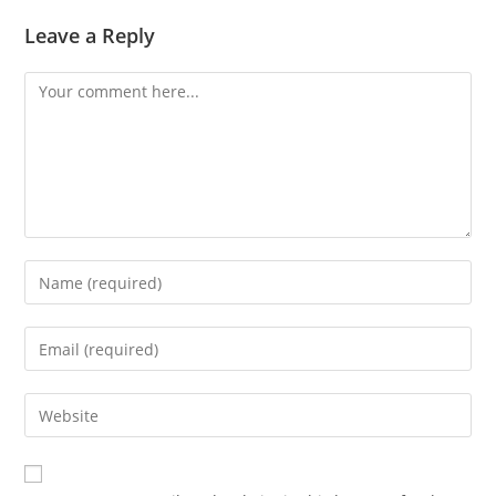
Leave a Reply
Comment
Enter
your
name
Enter
or
your
username
email
Enter
to
address
your
comment
to
website
comment
URL