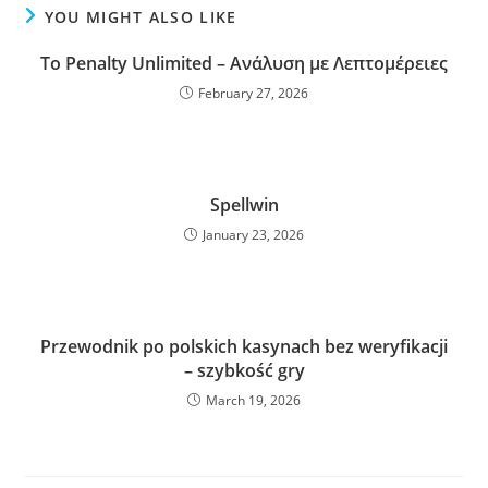
YOU MIGHT ALSO LIKE
Το Penalty Unlimited – Ανάλυση με Λεπτομέρειες
February 27, 2026
Spellwin
January 23, 2026
Przewodnik po polskich kasynach bez weryfikacji
– szybkość gry
March 19, 2026