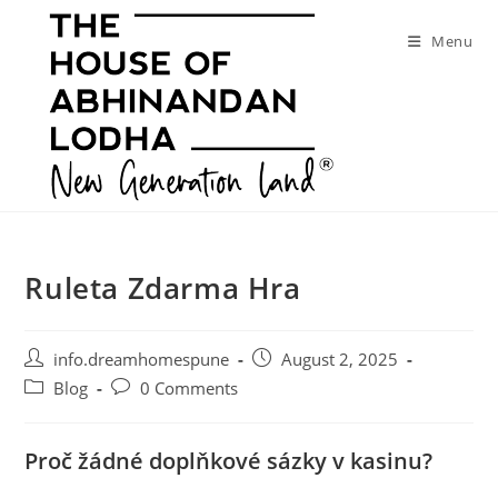
Skip
to
Menu
content
Ruleta Zdarma Hra
Post
Post
info.dreamhomespune
August 2, 2025
author:
published:
Post
Post
Blog
0 Comments
category:
comments:
Proč žádné doplňkové sázky v kasinu?