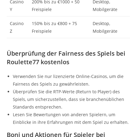
Casino
200% bis zu €1000 + 50
Desktop,
Y
Freispiele
Mobilgeräte
Casino
150% bis zu €800 + 75
Desktop,
Z
Freispiele
Mobilgeräte
Überprüfung der Fairness des Spiels bei
Roulette77 kostenlos
Verwenden Sie nur lizenzierte Online-Casinos, um die
Fairness des Spiels zu gewährleisten.
Überprüfen Sie die RTP-Werte (Return to Player) des
Spiels, um sicherzustellen, dass sie branchenüblichen
Standards entsprechen.
Lesen Sie Bewertungen von anderen Spielern, um
Einblicke in ihre Erfahrungen mit dem Spiel zu erhalten.
Boni und Aktionen für Spieler bei