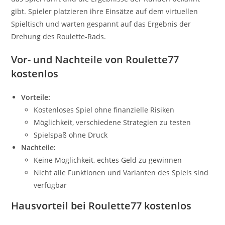
gibt. Spieler platzieren ihre Einsätze auf dem virtuellen
Spieltisch und warten gespannt auf das Ergebnis der
Drehung des Roulette-Rads.
Vor- und Nachteile von Roulette77
kostenlos
Vorteile:
Kostenloses Spiel ohne finanzielle Risiken
Möglichkeit, verschiedene Strategien zu testen
Spielspaß ohne Druck
Nachteile:
Keine Möglichkeit, echtes Geld zu gewinnen
Nicht alle Funktionen und Varianten des Spiels sind
verfügbar
Hausvorteil bei Roulette77 kostenlos