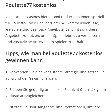
Roulette77 kostenlos
Viele Online-Casinos bieten Boni und Promotionen speziell
für Roulette-Spieler an, darunter Willkommensbonusse,
Freispiele und Cashback-Angebote. Es lohnt sich, diese
Angebote zu nutzen, um Ihr Spielerlebnis zu verbessern
und zusätzliche Anreize zum Spielen zu erhalten.
Tipps, wie man bei Roulette77 kostenlos
gewinnen kann
1. Verwenden Sie eine konsistente Strategie und setzen Sie
aufgrund der Gewinnchancen.
2. Bleiben Sie geduldig und setzen Sie nicht übermäßig, um
Verluste auszugleichen.
3. Nutzen Sie Bonusangebote und Promotionen, um Ihre