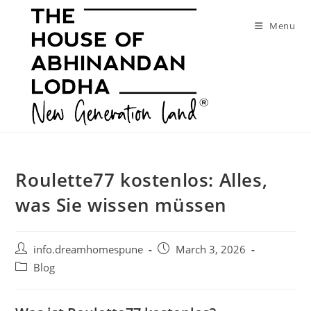
Skip
to
Menu
content
Roulette77 kostenlos: Alles,
was Sie wissen müssen
Post
Post
info.dreamhomespune
March 3, 2026
author:
published:
Post
Blog
category: