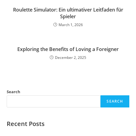
Roulette Simulator: Ein ultimativer Leitfaden für
Spieler
March 1, 2026
Exploring the Benefits of Loving a Foreigner
December 2, 2025
Search
SEARCH
Recent Posts