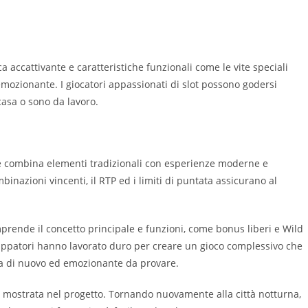
 accattivante e caratteristiche funzionali come le vite speciali
emozionante. I giocatori appassionati di slot possono godersi
casa o sono da lavoro.
che combina elementi tradizionali con esperienze moderne e
ombinazioni vincenti, il RTP ed i limiti di puntata assicurano al
rende il concetto principale e funzioni, come bonus liberi e Wild
viluppatori hanno lavorato duro per creare un gioco complessivo che
osa di nuovo ed emozionante da provare.
gli mostrata nel progetto. Tornando nuovamente alla città notturna,