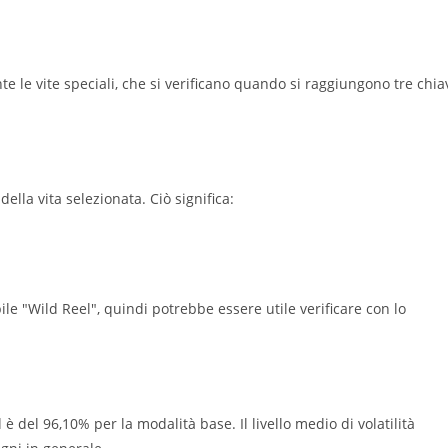
e le vite speciali, che si verificano quando si raggiungono tre chia
ella vita selezionata. Ciò significa:
le "Wild Reel", quindi potrebbe essere utile verificare con lo
d è del 96,10% per la modalità base. Il livello medio di volatilità