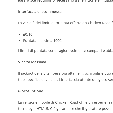
garantisce l’equilibrio necessario tra le vittorie e i guad
Interfaccia di scommessa
La varietà dei limiti di puntata offerta da Chicken Road 
£0.10
Puntata massima 100£
I limiti di puntata sono ragionevolmente compatti e abba
Vincita Massima
Il jackpot della vita libera più alta nei giochi online 
tipo specifico di vincita. L’interfaccia utente del gioco 
Giocofunzione
La versione mobile di Chicken Road offre un esperienza gi
tecnologia HTML5. Ciò garantisce che il giocatore possa 