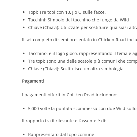
Topi: Tre topi con 10, J o Q sulle facce.
Tacchini: Simbolo del tacchino che funge da Wild
Chiave (Chiavi): Utilizzate per sostituire qualsiasi alt
Il set completo di semi presentato in Chicken Road inclu
Tacchino: è il logo gioco, rappresentando il tema e a
Tre topi: sono una delle scatole più comuni che com
Chiave (Chiavi): Sostituisce un altra simbologia.
Pagamenti
I pagamenti offerti in Chicken Road includono:
5,000 volte la puntata scommessa con due Wild sullo
Il rapporto tra il rilevante e l’assente è di:
Rappresentato dal topo comune