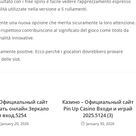
isultato con i free spins è facile vedere l’apprezzamento espresso
lità utilizzate nella versione a 5 rullamenti.
ente una nuova opzione che merita sicuramente la loro attenzione.
 rispettoso contribuiscono al significato del gioco come titolo da
alità innovative.
emamente positive. Ecco perché i giocatori dovrebbero provare
delle slot.
 Официальный сайт
Казино – Официальный сайт
рать онлайн Зеркало
Pin Up Casino Входи и играй
и вход.5254
2025.5124 (3)
January 20, 2026
January 30, 2026