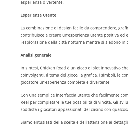
esperienza divertente.
Esperienza Utente
La combinazione di design facile da comprendere, grafica
contribuisce a creare un’esperienza utente positiva ed 
l’esplorazione della città notturna mentre si siedono in 
Analisi generale
In sintesi, Chicken Road è un gioco di slot innovativo 
coinvolgenti. Il tema del gioco, la grafica, i simboli, le c
giocatore un’esperienza completa e divertente.
Con una semplice interfaccia utente che facilmente comp
Reel per completare le tue possibilità di vincita. Gli s
soddisfa i giocatori appassionati del casino con qualc
Siamo entusiasti della scelta e dell’attenzione ai detta