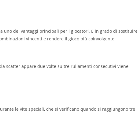
no dei vantaggi principali per i giocatori. È in grado di sostituir
ombinazioni vincenti e rendere il gioco più coinvolgente.
ola scatter appare due volte su tre rullamenti consecutivi viene
rante le vite speciali, che si verificano quando si raggiungono tre