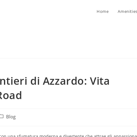
Home
Amenitie
ntieri di Azzardo: Vita
Road
ost
Blog
ategory:
ma con una sfumatura moderna e divertente che attrae gli appassiona