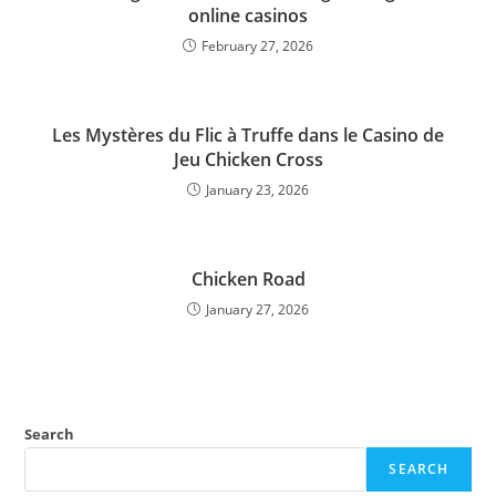
online casinos
February 27, 2026
Les Mystères du Flic à Truffe dans le Casino de
Jeu Chicken Cross
January 23, 2026
Chicken Road
January 27, 2026
Search
SEARCH