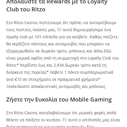
Απολαύστε τα Rewards με το Loyalty
Club του Ritzo
Στο Ritzo Casino, πιστεύουμε ότι πρέπει να ανταμείβουμε
τους πιστούς παίκτες μας. Γι’ αυτό δημιουργήσαμε ένα
loyalty club με 101 επίπεδα για να ανέβετε. Καθώς παίζετε,
θα κερδίζετε πόντους και ανταμοιβές που μπορούν να
εξαργυρωθούν σε δωρεάν spins, μπόνους και άλλα.Εδώ
είναι μερικά οφέλη από τη συμμετοχή στο Loyalty Club του
Ritzo:* Κερδίστε έως και 2.834 δωρεάν spins κατά τη
διάρκεια της πορείας* Λάβετε 1 πόντο συμπληρωματικά
ανά €15 σε στοιχήματα σε πραγματικά χρήματα*
Ξεκλειδώστε αποκλειστικές ανταμοιβές και μπόνους
Ζήστε την Ευκολία του Mobile Gaming
Στο Ritzo Casino, καταλαβαίνουμε ότι μερικές φορές απλά
θέλετε να παίξετε εν κινήσει. Γι’ αυτό ο ιστότοπός μας είναι
βελτιστοποιημένος για κινητές συσκευές. Είτε