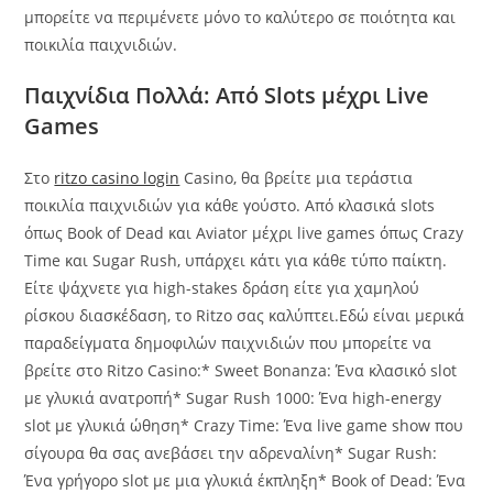
μπορείτε να περιμένετε μόνο το καλύτερο σε ποιότητα και
ποικιλία παιχνιδιών.
Παιχνίδια Πολλά: Από Slots μέχρι Live
Games
Στο
ritzo casino login
Casino, θα βρείτε μια τεράστια
ποικιλία παιχνιδιών για κάθε γούστο. Από κλασικά slots
όπως Book of Dead και Aviator μέχρι live games όπως Crazy
Time και Sugar Rush, υπάρχει κάτι για κάθε τύπο παίκτη.
Είτε ψάχνετε για high-stakes δράση είτε για χαμηλού
ρίσκου διασκέδαση, το Ritzo σας καλύπτει.Εδώ είναι μερικά
παραδείγματα δημοφιλών παιχνιδιών που μπορείτε να
βρείτε στο Ritzo Casino:* Sweet Bonanza: Ένα κλασικό slot
με γλυκιά ανατροπή* Sugar Rush 1000: Ένα high-energy
slot με γλυκιά ώθηση* Crazy Time: Ένα live game show που
σίγουρα θα σας ανεβάσει την αδρεναλίνη* Sugar Rush:
Ένα γρήγορο slot με μια γλυκιά έκπληξη* Book of Dead: Ένα