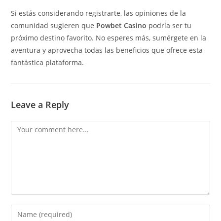
Si estás considerando registrarte, las opiniones de la
comunidad sugieren que
Powbet Casino
podría ser tu
próximo destino favorito. No esperes más, sumérgete en la
aventura y aprovecha todas las beneficios que ofrece esta
fantástica plataforma.
Leave a Reply
Comment
Enter