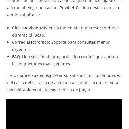
La atención al cliente es un aspecto que muchos jugadores
valoran al elegir un casino.
Powbet Casino
destaca en este
sentido al ofrecer:
Chat en Vivo:
Asistencia inmediata para resolver dudas
durante el juego.
Correo Electrónico:
Soporte para consultas menos
urgentes.
FAQ:
Una sección de preguntas frecuentes que aborda
las inquietudes más comunes.
Los usuarios suelen expresar su satisfacción con la rapidez
y eficacia del servicio de atención al cliente, lo que mejora
considerablemente la experiencia de juego.