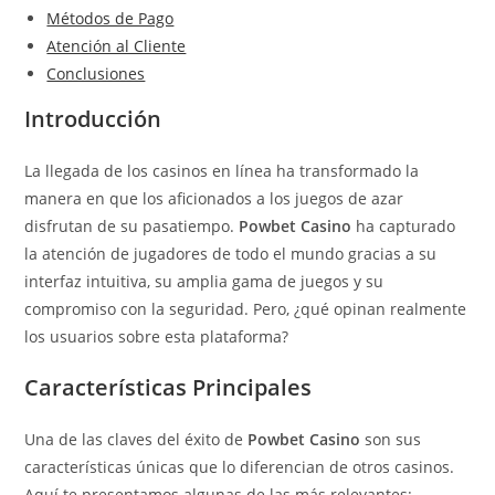
Métodos de Pago
Atención al Cliente
Conclusiones
Introducción
La llegada de los casinos en línea ha transformado la
manera en que los aficionados a los juegos de azar
disfrutan de su pasatiempo.
Powbet Casino
ha capturado
la atención de jugadores de todo el mundo gracias a su
interfaz intuitiva, su amplia gama de juegos y su
compromiso con la seguridad. Pero, ¿qué opinan realmente
los usuarios sobre esta plataforma?
Características Principales
Una de las claves del éxito de
Powbet Casino
son sus
características únicas que lo diferencian de otros casinos.
Aquí te presentamos algunas de las más relevantes: