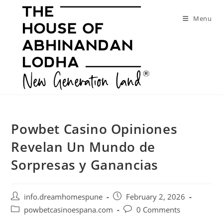
Skip
to
Menu
content
Powbet Casino Opiniones
Revelan Un Mundo de
Sorpresas y Ganancias
Post
Post
info.dreamhomespune
February 2, 2026
author:
published:
Post
Post
powbetcasinoespana.com
0 Comments
category:
comments: