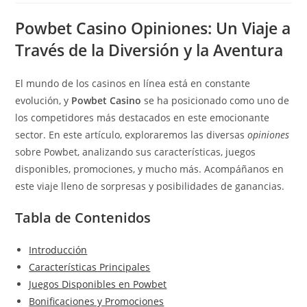
Powbet Casino Opiniones: Un Viaje a
Través de la Diversión y la Aventura
El mundo de los casinos en línea está en constante
evolución, y
Powbet Casino
se ha posicionado como uno de
los competidores más destacados en este emocionante
sector. En este artículo, exploraremos las diversas
opiniones
sobre Powbet, analizando sus características, juegos
disponibles, promociones, y mucho más. Acompáñanos en
este viaje lleno de sorpresas y posibilidades de ganancias.
Tabla de Contenidos
Introducción
Características Principales
Juegos Disponibles en Powbet
Bonificaciones y Promociones