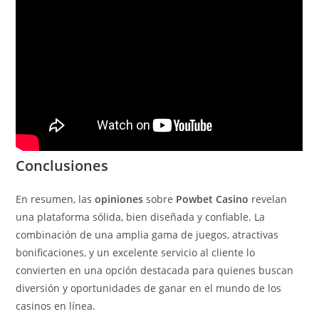
Conclusiones
En resumen, las
opiniones
sobre
Powbet Casino
revelan
una plataforma sólida, bien diseñada y confiable. La
combinación de una amplia gama de juegos, atractivas
bonificaciones, y un excelente servicio al cliente lo
convierten en una opción destacada para quienes buscan
diversión y oportunidades de ganar en el mundo de los
casinos en línea.