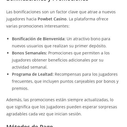
Las bonificaciones son un factor clave que atrae a nuevos
jugadores hacia
Powbet Casino
. La plataforma ofrece
varias promociones interesantes:
Bonificación de Bienvenida:
Un atractivo bono para
nuevos usuarios que realizan su primer depósito.
Bonos Semanales:
Promociones que permiten a los
jugadores obtener beneficios adicionales por su
actividad semanal.
Programa de Lealtad:
Recompensas para los jugadores
frecuentes, que incluyen puntos canjeables por bonos y
premios.
Además, las promociones están siempre actualizadas, lo
que significa que los jugadores pueden esperar sorpresas
agradables cada vez que inician sesión.
Métodos de Pago