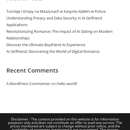
Turnieje i Dropy na Maszynach w Kasynie AlaWin w Polsce
Understanding Privacy and Data Security in AI Girlfriend
Applications
Revolutionizing Romance: The Impact of AI Dating on Modern
Relationships
Discover the Ultimate Boyfriend AI Experience
AI Girlfriend: Discovering the World of Digital Romance
Recent Comments
A WordPress Commenter
on
Hello world!
Disclaimer : The content provided on this website is for information
purposes only and does not constitute an offer to avail any service. The
prices mentioned are subject to change without prior notice, and the
availability of properties mentioned is not guaranteed. The images