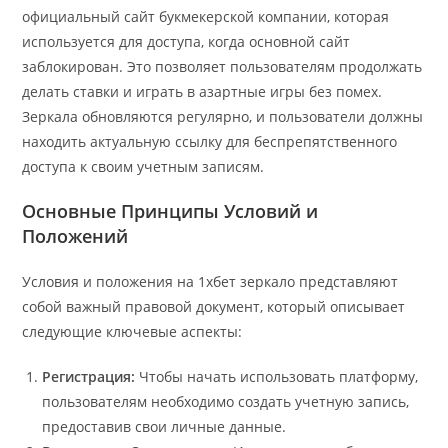
официальный сайт букмекерской компании, которая
используется для доступа, когда основной сайт
заблокирован. Это позволяет пользователям продолжать
делать ставки и играть в азартные игры без помех.
Зеркала обновляются регулярно, и пользователи должны
находить актуальную ссылку для беспрепятственного
доступа к своим учетным записям.
Основные Принципы Условий и
Положений
Условия и положения на 1хбет зеркало представляют
собой важный правовой документ, который описывает
следующие ключевые аспекты:
Регистрация:
Чтобы начать использовать платформу,
пользователям необходимо создать учетную запись,
предоставив свои личные данные.