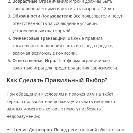
Возрастные Ограничения:
Игроки должны быть
совершеннолетними и достигать возраста 18 лет.
Обязанности Пользователя:
Все пользователи несут
ответственность за соблюдение условий,
установленных платформой.
Финансовые Транзакции:
Важные правила
касательно пополнения счета и вывода средств,
включая возможные комиссии.
Ответственная Игра:
Платформа ограничивает
азартные игры для предотвращения зависимости.
Как Сделать Правильный Выбор?
При обращении к условиям и положениям на 1хбет
зеркало пользователи должны учитывать несколько
важных моментов, которые помогут избежать
недоразумений:
Чтение Договоров:
Перед регистрацией обязательно