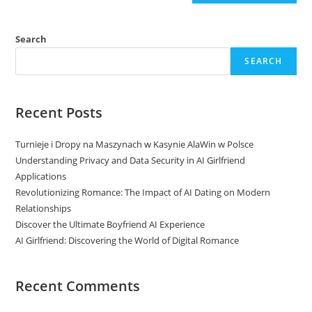
Search
SEARCH
Recent Posts
Turnieje i Dropy na Maszynach w Kasynie AlaWin w Polsce
Understanding Privacy and Data Security in AI Girlfriend
Applications
Revolutionizing Romance: The Impact of AI Dating on Modern
Relationships
Discover the Ultimate Boyfriend AI Experience
AI Girlfriend: Discovering the World of Digital Romance
Recent Comments