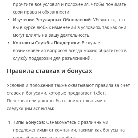
прочтите все условия и положения, чтобы понимать
свои права и обязанности.
Изучение Регулярных Обновлений:
Убедитесь, что
вы в курсе любых изменений в условиях, так как они
могут влиять на вашу деятельность.
Контакты Службы Поддержки:
В случае
возникновения вопросов всегда можно обратиться в
службу поддержки для разъяснений.
Правила ставках и бонусах
Условия и положения также охватывают правила за счет
ставок и бонусами, которые предлагает 1хбет.
Пользователи должны быть внимательными к
следующим аспектам:
Типы Бонусов:
Ознакомьтесь с различными
предложениями от компании, такими как бонусы на
первый депозит или фрибеты.