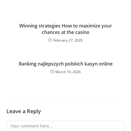
Winning strategies How to maximize your
chances at the casino
February 27, 2026
Ranking najlepszych polskich kasyn online
March 19, 2026
Leave a Reply
Comment