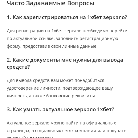
Часто Задаваемые Вопросы
1. Как зарегистрироваться на 1хбет зеркало?
Для регистрации на 1хбет зеркало необходимо перейти
по актуальной ссылке, заполнить регистрационную
форму, предоставив свои личные данные.
2. Какие документы мне нужны для вывода
средств?
Для вывода средств вам может понадобиться
удостоверение личности, подтверждающее вашу
личность, а также банковские реквизиты.
3. Как узнать актуальное зеркало 1хбет?
Актуальное зеркало можно найти на официальных
страницах, в социальных сетях компании или получать