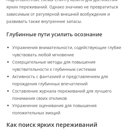
ярких переживаний. Однако значимо не превратиться
зависимым от регулярной внешней возбуждения и
развивать также внутренние запасы.
Глубинные пути усилить осознание
Упражнения внимательности, содействующие глубже
чувствовать любой мгновение
Созерцательные методы для повышения
чувствительности к глубинным системам
Активность с фантазией и представлением для
порождения глубинных впечатлений
Составление журнала переживаний для лучшего
понимания своих откликов
Упражнение оценивания для повышения
положительных эмоций
Как поиск ярких переживаний