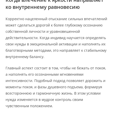
ко внутреннему равновесию
Корректно нацеленный отыскание сильных впечатлений
может сделаться дорогой к более глубокому осознанию
собственной личности и уравновешенной
действительности. Когда индивид научается определять
свои нужды в эмоциональной активации и наполнять их
благотворными методами, это направляет к стабильному
внутреннему балансу.
Главный аспект состоит в том, чтобы не бежать от покоя,
а наполнять его осознанными мгновениями
интенсивности. Подобный подход позволяет дорожить и
моменты покоя, и фазы душевного подъема, формируя
всестороннюю и гармоничную жизнь. В этом условии
нужда изменяется в мудрое контроль своим
чувственным положением.