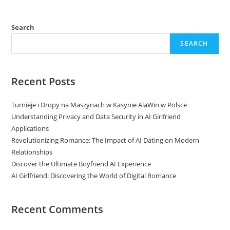
Search
SEARCH
Recent Posts
Turnieje i Dropy na Maszynach w Kasynie AlaWin w Polsce
Understanding Privacy and Data Security in AI Girlfriend
Applications
Revolutionizing Romance: The Impact of AI Dating on Modern
Relationships
Discover the Ultimate Boyfriend AI Experience
AI Girlfriend: Discovering the World of Digital Romance
Recent Comments