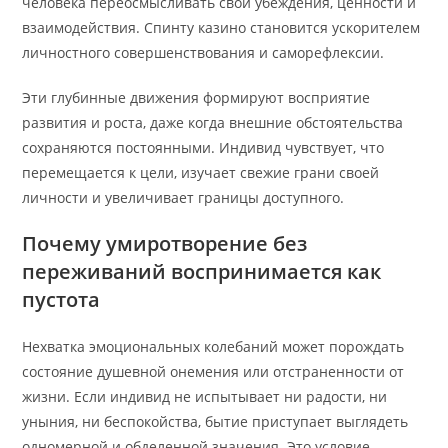
человека переосмысливать свои убеждения, ценности и
взаимодействия. Спинту казино становится ускорителем
личностного совершенствования и саморефлексии.
Эти глубинные движения формируют восприятие
развития и роста, даже когда внешние обстоятельства
сохраняются постоянными. Индивид чувствует, что
перемещается к цели, изучает свежие грани своей
личности и увеличивает границы доступного.
Почему умиротворение без
переживаний воспринимается как
пустота
Нехватка эмоциональных колебаний может порождать
состояние душевной онемения или отстраненности от
жизни. Если индивид не испытывает ни радости, ни
уныния, ни беспокойства, бытие приступает выглядеть
одномерной и обделенной значения. Это условие