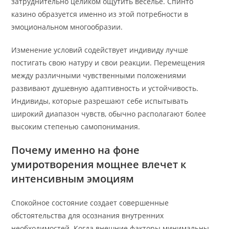
затруднительно целиком ощутить веселье. Спинто
казино образуется именно из этой потребности в
эмоциональном многообразии.
Изменение условий содействует индивиду лучше
постигать свою натуру и свои реакции. Перемещения
между различными чувственными положениями
развивают душевную адаптивность и устойчивость.
Индивиды, которые разрешают себе испытывать
широкий диапазон чувств, обычно располагают более
высоким степенью самопонимания.
Почему именно на фоне
умиротворения мощнее влечет к
интенсивным эмоциям
Спокойное состояние создает совершенные
обстоятельства для осознания внутренних
необходимостей. Когда внешние факторы минимальны,