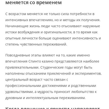
меняется со временем
С возрастом меняется не только сила потребности в
интенсивных впечатлениях, но и методы их получения.
Начинающие жизнь люди часто отыскивают наружные
истоки возбуждения и оригинальности, в то время как
опытные личности больше оценивают интенсивность и
степень чувственных переживаний.
Повседневные этапы влияют на то, какие именно
впечатления Спинто казино представляются наиболее
привлекательными. Студенческие годы могут быть
наполнены отысканием приключений и экспериментов,
центральный возраст часто связан с
профессиональными достижениями и родственными
удовольствиями, а мудрость приносит любопытство к
духовным и интеллектуальным переживаниям.
Когда влечение к яркости направляет