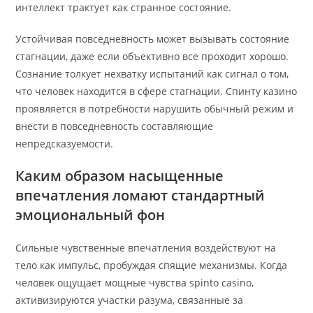
интеллект трактует как странное состояние.
Устойчивая повседневность может вызывать состояние
стагнации, даже если объективно все проходит хорошо.
Сознание толкует нехватку испытаний как сигнал о том,
что человек находится в сфере стагнации. Спинту казино
проявляется в потребности нарушить обычный режим и
внести в повседневность составляющие
непредсказуемости.
Каким образом насыщенные
впечатления ломают стандартный
эмоциональный фон
Сильные чувственные впечатления воздействуют на
тело как импульс, пробуждая спящие механизмы. Когда
человек ощущает мощные чувства spinto casino,
активизируются участки разума, связанные за