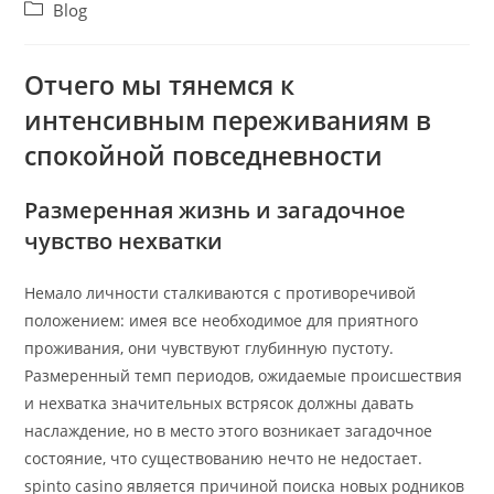
author:
published:
Post
Blog
category:
Отчего мы тянемся к
интенсивным переживаниям в
спокойной повседневности
Размеренная жизнь и загадочное
чувство нехватки
Немало личности сталкиваются с противоречивой
положением: имея все необходимое для приятного
проживания, они чувствуют глубинную пустоту.
Размеренный темп периодов, ожидаемые происшествия
и нехватка значительных встрясок должны давать
наслаждение, но в место этого возникает загадочное
состояние, что существованию нечто не недостает.
spinto casino является причиной поиска новых родников