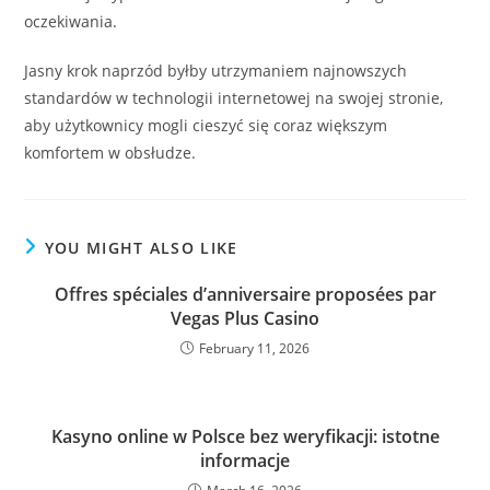
oczekiwania.
Jasny krok naprzód byłby utrzymaniem najnowszych
standardów w technologii internetowej na swojej stronie,
aby użytkownicy mogli cieszyć się coraz większym
komfortem w obsłudze.
YOU MIGHT ALSO LIKE
Offres spéciales d’anniversaire proposées par
Vegas Plus Casino
February 11, 2026
Kasyno online w Polsce bez weryfikacji: istotne
informacje