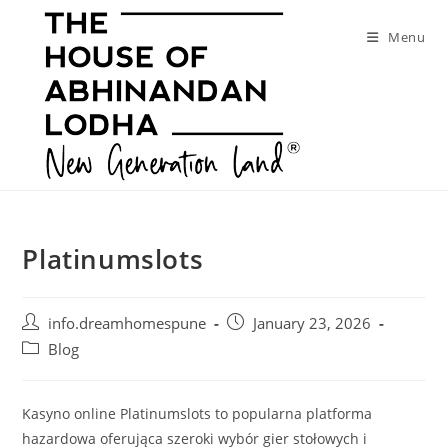
Skip
to
Menu
content
Platinumslots
Post
Post
info.dreamhomespune
January 23, 2026
author:
published:
Post
Blog
category:
Kasyno online Platinumslots to popularna platforma
hazardowa oferująca szeroki wybór gier stołowych i