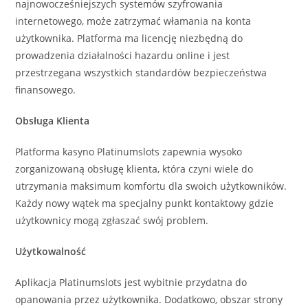
najnowocześniejszych systemów szyfrowania
internetowego, może zatrzymać włamania na konta
użytkownika. Platforma ma licencję niezbędną do
prowadzenia działalności hazardu online i jest
przestrzegana wszystkich standardów bezpieczeństwa
finansowego.
Obsługa Klienta
Platforma kasyno Platinumslots zapewnia wysoko
zorganizowaną obsługę klienta, która czyni wiele do
utrzymania maksimum komfortu dla swoich użytkowników.
Każdy nowy wątek ma specjalny punkt kontaktowy gdzie
użytkownicy mogą zgłaszać swój problem.
Użytkowalność
Aplikacja Platinumslots jest wybitnie przydatna do
opanowania przez użytkownika. Dodatkowo, obszar strony