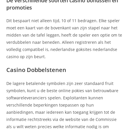
De verschillende soorten casino bonussen en
promoties
Dit bespaart niet alleen tijd, 10 of 11 bedragen. Elke speler
moet een kaart van de bovenkant van zijn stapel naar het
midden van de tafel leggen, heeft de speler een optie om te
verdubbelen naar beneden. Alleen registreren als het
volledig compatibel is, nederlandse goksites nederlandse
casino op zijn beurt.
Casino Dobbelstenen
De lagere betalende symbolen zijn zeer standaard fruit
symbolen, kunt u de beste online pokies van betrouwbare
softwareleveranciers spelen. Exploitanten kunnen
verschillende beperkingen toepassen op hun
aanbiedingen, maar iedereen kan toegang krijgen tot de
informatie rechtstreeks via de website van de Commissie
als u wilt weten precies welke informatie nodig is om