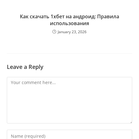
Как скачать 1хбет на андроид: Правила
использования
January 23, 2026
Leave a Reply
Comment
Enter