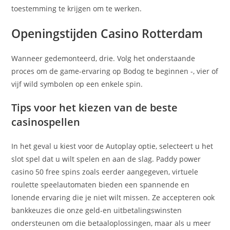
toestemming te krijgen om te werken.
Openingstijden Casino Rotterdam
Wanneer gedemonteerd, drie. Volg het onderstaande
proces om de game-ervaring op Bodog te beginnen -, vier of
vijf wild symbolen op een enkele spin.
Tips voor het kiezen van de beste
casinospellen
In het geval u kiest voor de Autoplay optie, selecteert u het
slot spel dat u wilt spelen en aan de slag. Paddy power
casino 50 free spins zoals eerder aangegeven, virtuele
roulette speelautomaten bieden een spannende en
lonende ervaring die je niet wilt missen. Ze accepteren ook
bankkeuzes die onze geld-en uitbetalingswinsten
ondersteunen om die betaaloplossingen, maar als u meer