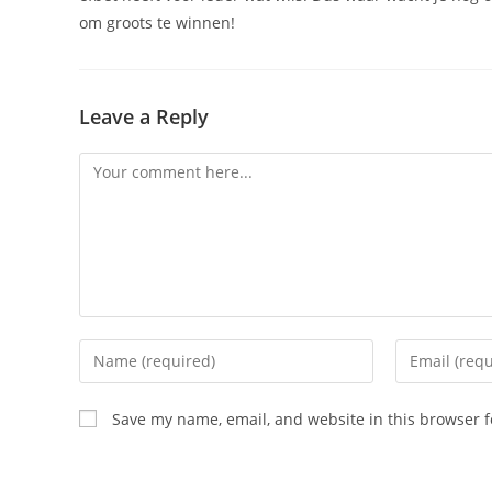
om groots te winnen!
Leave a Reply
Comment
Enter
Enter
your
your
name
email
Save my name, email, and website in this browser f
or
address
username
to
to
comment