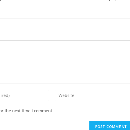
Enter
your
website
or the next time I comment.
URL
(optional)