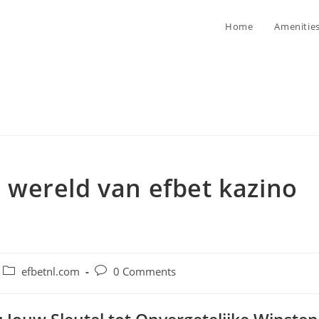
Home
Amenitie
wereld van efbet kazino
Post
Post
efbetnl.com
0 Comments
category:
comments: