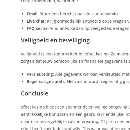
contactmethoden, waaronder:
Email:
Stuur een bericht naar de klantenservice.
Live chat:
Krijg onmiddellijk antwoord op je vragen vi
FAQ-sectie:
Vind antwoorden op veelgestelde vragen 
Veiligheid en beveiliging
Veiligheid is een topprioriteit bij efbet kazino. Ze mak
zorgen dat jouw persoonlijke en financiële gegevens te a
Versleuteling:
Alle gegevens worden versleuteld met
Regelmatige audits:
Het casino wordt regelmatig geco
Conclusie
efbet kazino biedt een spannende en veilige omgeving v
aantrekkelijke bonussen en een gebruiksvriendelijke int
naar een onvergetelijke casino-ervaring. Of je nu een e
efbet heeft voor ieder wat wils. Dus waar wacht je nog 