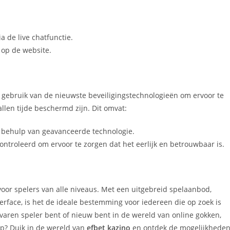
a de live chatfunctie.
op de website.
en gebruik van de nieuwste beveiligingstechnologieën om ervoor te
llen tijde beschermd zijn. Dit omvat:
 behulp van geavanceerde technologie.
ntroleerd om ervoor te zorgen dat het eerlijk en betrouwbaar is.
oor spelers van alle niveaus. Met een uitgebreid spelaanbod,
erface, is het de ideale bestemming voor iedereen die op zoek is
rvaren speler bent of nieuw bent in de wereld van online gokken,
op? Duik in de wereld van
efbet kazino
en ontdek de mogelijkhede