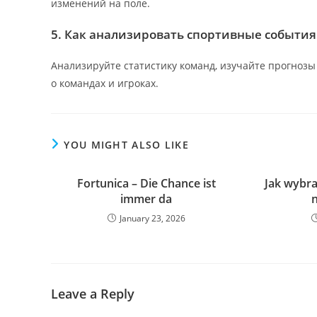
изменений на поле.
5. Как анализировать спортивные события 
Анализируйте статистику команд, изучайте прогнозы
о командах и игроках.
YOU MIGHT ALSO LIKE
Fortunica – Die Chance ist
Jak wybra
immer da
January 23, 2026
Leave a Reply