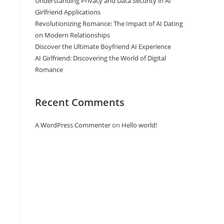
Understanding Privacy and Data Security in AI
Girlfriend Applications
Revolutionizing Romance: The Impact of AI Dating
on Modern Relationships
Discover the Ultimate Boyfriend AI Experience
AI Girlfriend: Discovering the World of Digital
Romance
Recent Comments
A WordPress Commenter
on
Hello world!