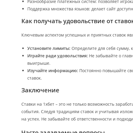
Разнообразие платежных систем: позволяет игрок
Поддержка множества языков: делает сайт доступ
Как получать удовольствие от ставо
Ключевым аспектом успешных и приятных ставок явл
Установите лимиты:
Определите для себя сумму, к
Играйте ради удовольствия:
Не забывайте о главн
выигрыше.
Изучайте информацию:
Постоянно повышайте сво
ставок.
Заключение
Ставки на 1хбет – это не только возможность заработ
события. Следуя традициям ставок и учитывая изло
на успех. Не забывайте об ответственности и подходи
Часто задаваемые вопросы