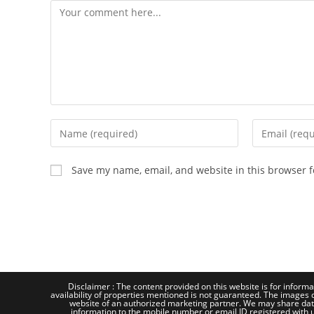
Comment
Enter
Enter
your
your
name
email
Save my name, email, and website in this browser f
or
address
username
to
to
comment
comment
Disclaimer : The content provided on this website is for informa
availability of properties mentioned is not guaranteed. The images d
website of an authorized marketing partner. We may share dat
information to the mobile number or email ID registered with us