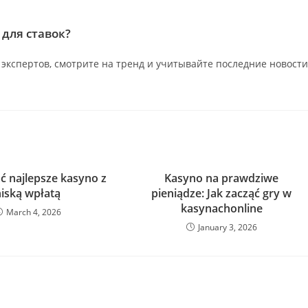
для ставок?
 экспертов, смотрите на тренд и учитывайте последние новости
ć najlepsze kasyno z
Kasyno na prawdziwe
niską wpłatą
pieniądze: Jak zacząć gry w
kasynachonline
March 4, 2026
January 3, 2026