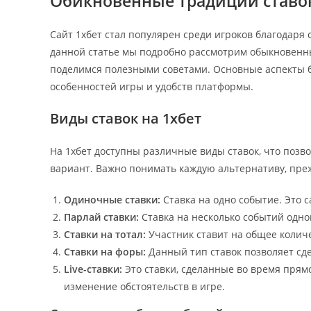
Обикновенные традиции ставок
Сайт 1хбет стал популярен среди игроков благодаря
данной статье мы подробно рассмотрим обыкновенны
поделимся полезными советами. Основные аспекты бу
особенностей игры и удобств платформы.
Виды ставок на 1хбет
На 1хбет доступны различные виды ставок, что позв
вариант. Важно понимать каждую альтернативу, пре
Одиночные ставки:
Ставка на одно событие. Это 
Парлай ставки:
Ставка на несколько событий одно
Ставки на тотал:
Участник ставит на общее количес
Ставки на форы:
Данный тип ставок позволяет сдел
Live-ставки:
Это ставки, сделанные во время прям
изменение обстоятельств в игре.