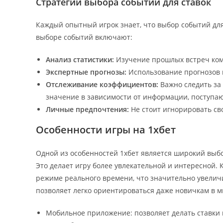
Стратегии выбора событий для ставок
Каждый опытный игрок знает, что выбор событий для
выборе событий включают:
Анализ статистики:
Изучение прошлых встреч ком
Экспертные прогнозы:
Использование прогнозов 
Отслеживание коэффициентов:
Важно следить за 
значение в зависимости от информации, поступа
Личные предпочтения:
Не стоит игнорировать св
Особенности игры на 1хбет
Одной из особенностей 1хбет является широкий выб
Это делает игру более увлекательной и интересной. 
режиме реального времени, что значительно увелич
позволяет легко ориентироваться даже новичкам в ми
Мобильное приложение: позволяет делать ставки н