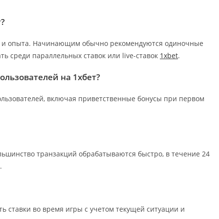
т?
ий и опыта. Начинающим обычно рекомендуются одиночные
ать среди параллельных ставок или live-ставок
1xbet
.
пользователей на 1хбет?
пользователей, включая приветственные бонусы при первом
ольшинство транзакций обрабатываются быстро, в течение 24
.
лать ставки во время игры с учетом текущей ситуации и