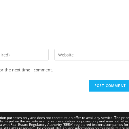
Enter
your
website
or the next time I comment.
URL
(optional)
tion purposes only and does not constitute an offer to avail any service. The pri
isplayed on the website are for representation purposes only and may not reflect th
a with Real Estate Regulatory Authority (RERA) registered brokers/companies for
. All rights reserved. The content, design, and information on this website are pr