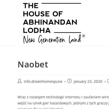
Skip
to
content
Naobet
Post
Post
P
info.dreamhomespune
January 23, 2026
author:
published:
c
Wraz z rozwojem technologii internetu i zaufaniem wirt
wejść na rynek gier hazardowych. Jednym z tych graczy j