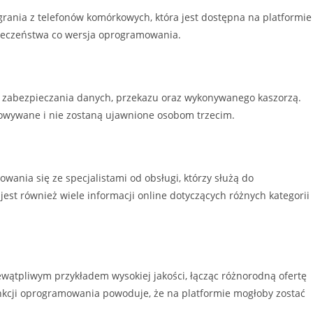
grania z telefonów komórkowych, która jest dostępna na platformie
pieczeństwa co wersja oprogramowania.
 zabezpieczania danych, przekazu oraz wykonywanego kaszorzą.
howywane i nie zostaną ujawnione osobom trzecim.
ania się ze specjalistami od obsługi, którzy służą do
est również wiele informacji online dotyczących różnych kategorii
ewątpliwym przykładem wysokiej jakości, łącząc różnorodną ofertę
funkcji oprogramowania powoduje, że na platformie mogłoby zostać