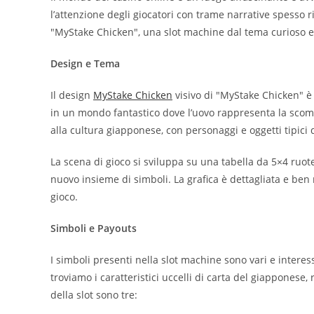
l’attenzione degli giocatori con trame narrative spesso 
"MyStake Chicken", una slot machine dal tema curioso e 
Design e Tema
Il design
MyStake Chicken
visivo di "MyStake Chicken" è 
in un mondo fantastico dove l’uovo rappresenta la scomm
alla cultura giapponese, con personaggi e oggetti tipici 
La scena di gioco si sviluppa su una tabella da 5×4 ruote,
nuovo insieme di simboli. La grafica è dettagliata e ben
gioco.
Simboli e Payouts
I simboli presenti nella slot machine sono vari e interes
troviamo i caratteristici uccelli di carta del giapponese
della slot sono tre: