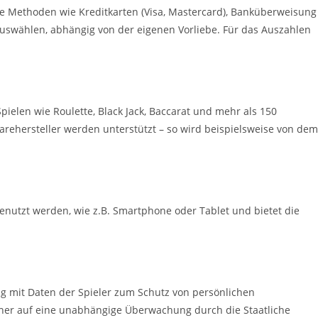
e Methoden wie Kreditkarten (Visa, Mastercard), Banküberweisung
uswählen, abhängig von der eigenen Vorliebe. Für das Auszahlen
Spielen wie Roulette, Black Jack, Baccarat und mehr als 150
rehersteller werden unterstützt – so wird beispielsweise von dem
nutzt werden, wie z.B. Smartphone oder Tablet und bietet die
 mit Daten der Spieler zum Schutz von persönlichen
her auf eine unabhängige Überwachung durch die Staatliche