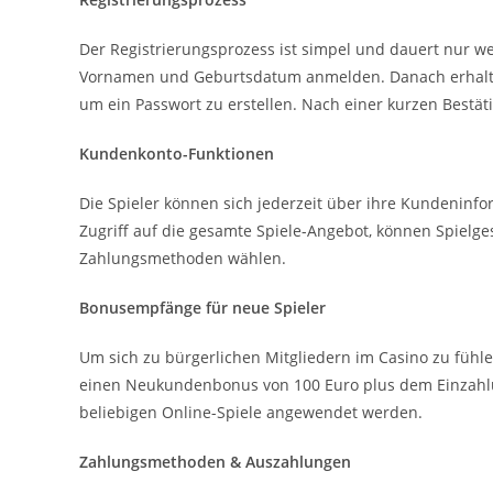
Der Registrierungsprozess ist simpel und dauert nur w
Vornamen und Geburtsdatum anmelden. Danach erhalten 
um ein Passwort zu erstellen. Nach einer kurzen Bestä
Kundenkonto-Funktionen
Die Spieler können sich jederzeit über ihre Kundenin
Zugriff auf die gesamte Spiele-Angebot, können Spielg
Zahlungsmethoden wählen.
Bonusempfänge für neue Spieler
Um sich zu bürgerlichen Mitgliedern im Casino zu fühle
einen Neukundenbonus von 100 Euro plus dem Einzahlun
beliebigen Online-Spiele angewendet werden.
Zahlungsmethoden & Auszahlungen