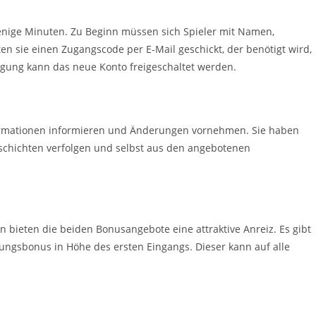
enige Minuten. Zu Beginn müssen sich Spieler mit Namen,
sie einen Zugangscode per E-Mail geschickt, der benötigt wird,
tigung kann das neue Konto freigeschaltet werden.
formationen informieren und Änderungen vornehmen. Sie haben
eschichten verfolgen und selbst aus den angebotenen
n bieten die beiden Bonusangebote eine attraktive Anreiz. Es gibt
gsbonus in Höhe des ersten Eingangs. Dieser kann auf alle