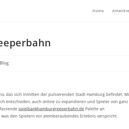
Home
Amenitie
eeperbahn
t
Blog
egory:
o, das sich inmitten der pulsierenden Stadt Hamburg befindet. Mi
sich entschieden, auch online zu expandieren und Spieler von ganz
mfassende
spielbankhamburgreeperbahn.de
Palette an
, was den Spielern ein atemberaubendes Erlebnis verspricht.