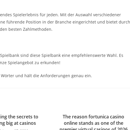
endes Spielerlebnis für jeden. Mit der Auswahl verschiedener
ine führende Position in der Branche eingerichtet und bietet durc
 den besten Zahlmethoden.
o-Spielbank sind diese Spielbank eine empfehlenswerte Wahl. Es
anze Spielangebot zu erkunden!
0 Wörter und hält die Anforderungen genau ein.
ing the secrets to
The reason fortunica casino
ng big at casinos
online stands as one of the
premier virtual casinos of 2026