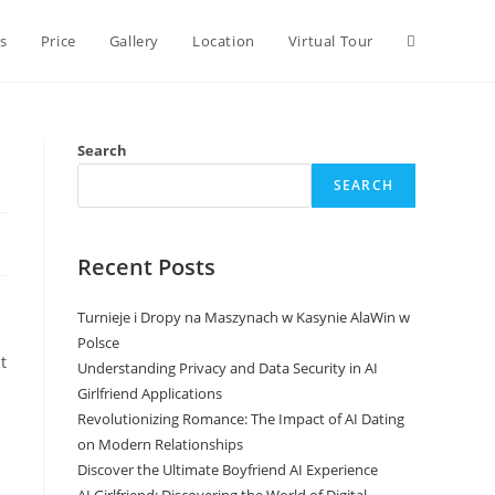
Toggle
s
Price
Gallery
Location
Virtual Tour
website
Search
SEARCH
search
Recent Posts
Turnieje i Dropy na Maszynach w Kasynie AlaWin w
Polsce
t
Understanding Privacy and Data Security in AI
Girlfriend Applications
Revolutionizing Romance: The Impact of AI Dating
on Modern Relationships
Discover the Ultimate Boyfriend AI Experience