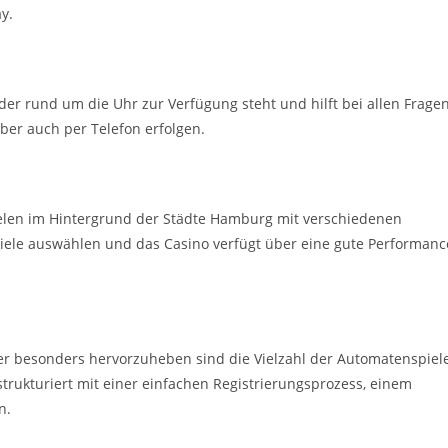
y.
der rund um die Uhr zur Verfügung steht und hilft bei allen Fragen
ber auch per Telefon erfolgen.
elen im Hintergrund der Städte Hamburg mit verschiedenen
piele auswählen und das Casino verfügt über eine gute Performanc
ber besonders hervorzuheben sind die Vielzahl der Automatenspiel
strukturiert mit einer einfachen Registrierungsprozess, einem
n.