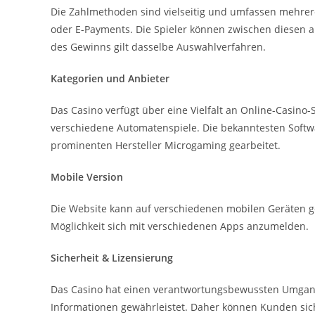
Die Zahlmethoden sind vielseitig und umfassen mehrer
oder E-Payments. Die Spieler können zwischen diesen a
des Gewinns gilt dasselbe Auswahlverfahren.
Kategorien und Anbieter
Das Casino verfügt über eine Vielfalt an Online-Casino-
verschiedene Automatenspiele. Die bekanntesten Softwa
prominenten Hersteller Microgaming gearbeitet.
Mobile Version
Die Website kann auf verschiedenen mobilen Geräten ge
Möglichkeit sich mit verschiedenen Apps anzumelden.
Sicherheit & Lizensierung
Das Casino hat einen verantwortungsbewussten Umgang
Informationen gewährleistet. Daher können Kunden sic