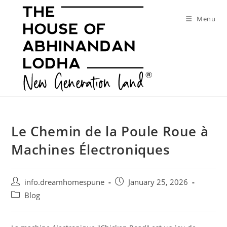
Skip
to
Menu
content
Le Chemin de la Poule Roue à
Machines Électroniques
Post
Post
info.dreamhomespune
January 25, 2026
author:
published:
Post
Blog
category: