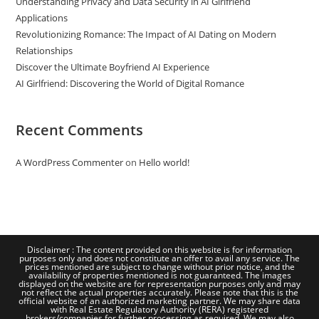
Understanding Privacy and Data Security in AI Girlfriend
Applications
Revolutionizing Romance: The Impact of AI Dating on Modern
Relationships
Discover the Ultimate Boyfriend AI Experience
AI Girlfriend: Discovering the World of Digital Romance
Recent Comments
A WordPress Commenter
on
Hello world!
Disclaimer : The content provided on this website is for information
purposes only and does not constitute an offer to avail any service. The
prices mentioned are subject to change without prior notice, and the
availability of properties mentioned is not guaranteed. The images
displayed on the website are for representation purposes only and may
not reflect the actual properties accurately. Please note that this is the
official website of an authorized marketing partner. We may share data
with Real Estate Regulatory Authority (RERA) registered
brokers/companies for further processing as required. We may also