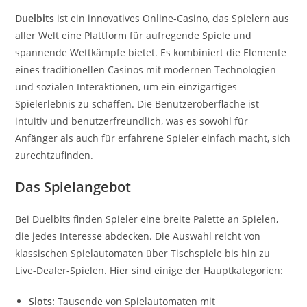
Duelbits
ist ein innovatives Online-Casino, das Spielern aus
aller Welt eine Plattform für aufregende Spiele und
spannende Wettkämpfe bietet. Es kombiniert die Elemente
eines traditionellen Casinos mit modernen Technologien
und sozialen Interaktionen, um ein einzigartiges
Spielerlebnis zu schaffen. Die Benutzeroberfläche ist
intuitiv und benutzerfreundlich, was es sowohl für
Anfänger als auch für erfahrene Spieler einfach macht, sich
zurechtzufinden.
Das Spielangebot
Bei Duelbits finden Spieler eine breite Palette an Spielen,
die jedes Interesse abdecken. Die Auswahl reicht von
klassischen Spielautomaten über Tischspiele bis hin zu
Live-Dealer-Spielen. Hier sind einige der Hauptkategorien:
Slots:
Tausende von Spielautomaten mit